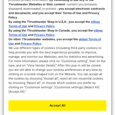
Thrustmaster Websites or their content
-content you browsed,
displayed, downloaded, or printed-,
you accept electronic contracts
and documents, and you accept their Terms of Use and Privacy
Policy
.
INLOGGEN
By using the Thrustmaster Shop in U.S.A., you accept the
eShop
Terms of Use
and
Privacy Policy
.
Wachtwoord vergeten?
By using the Thrustmaster Shop in Canada, you accept the
eShop
Terms of Use
and
Privacy Policy
.
On other Thrustmaster websites, you accept the
global Terms of
Use
and
Privacy Policy
.
We use different types of cookies (including third-party cookies) to
help provide you with the best experience possible, to improve,
manage, and monitor our Websites, and for statistics and advertising.
NIEUWE KLANTEN
For more information, please click on “Customize setting”, then on the
type, and on “View Vendor Details”. After this pop-in will be closed,
Het aanmaken van een account heeft vele voordelen: sneller afhandelen, meer dan
you are still able to change your cookies preferences at any time by
één adres registreren, volgen van bestellingen en meer.
clicking on a cookie-shaped icon on the Website. You can accept all
the cookies by choosing “Accept all”, reject all non-essential cookies
by choosing “Reject all”, or choose which cookies you prefer by
ACCOUNT AANMAKEN
clicking on “Customize settings”. [Customize settings] [Reject All]
[Accept All] ”
Accept All