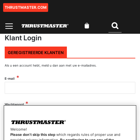
THRUSTMASTER.COM
Ga
naar
de
Winkelwagen
inhoud
Zoeken
Klant Login
GEREGISTREERDE KLANTEN
Als u een account hebt, meld u dan aan met uw e-mailadres.
E-mail
Wachtwoord
Wachtwoord tonen
Welcome!
Please don’t skip this step
which regards rules of proper use and
provides privacy information.
By continuing to use any of the