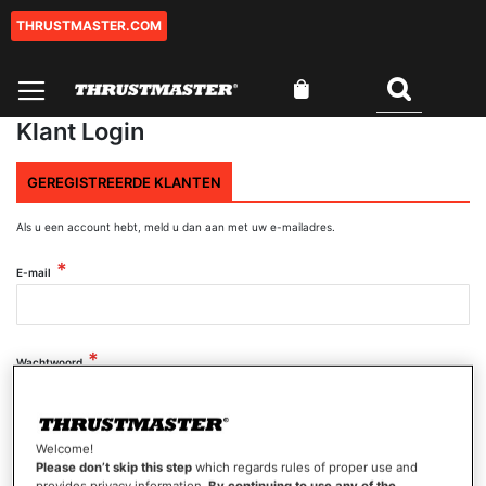
THRUSTMASTER.COM
Ga
naar
de
Winkelwagen
inhoud
Zoeken
Klant Login
GEREGISTREERDE KLANTEN
Als u een account hebt, meld u dan aan met uw e-mailadres.
E-mail
Wachtwoord
Wachtwoord tonen
Welcome!
Please don’t skip this step
which regards rules of proper use and
provides privacy information.
By continuing to use any of the