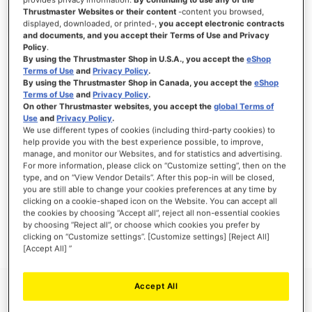
Thrustmaster Websites or their content
-content you browsed,
displayed, downloaded, or printed-,
you accept electronic contracts
and documents, and you accept their Terms of Use and Privacy
Policy
.
INLOGGEN
By using the Thrustmaster Shop in U.S.A., you accept the
eShop
Terms of Use
and
Privacy Policy
.
Wachtwoord vergeten?
By using the Thrustmaster Shop in Canada, you accept the
eShop
Terms of Use
and
Privacy Policy
.
On other Thrustmaster websites, you accept the
global Terms of
Use
and
Privacy Policy
.
We use different types of cookies (including third-party cookies) to
help provide you with the best experience possible, to improve,
manage, and monitor our Websites, and for statistics and advertising.
NIEUWE KLANTEN
For more information, please click on “Customize setting”, then on the
type, and on “View Vendor Details”. After this pop-in will be closed,
Het aanmaken van een account heeft vele voordelen: sneller afhandelen, meer dan
you are still able to change your cookies preferences at any time by
één adres registreren, volgen van bestellingen en meer.
clicking on a cookie-shaped icon on the Website. You can accept all
the cookies by choosing “Accept all”, reject all non-essential cookies
by choosing “Reject all”, or choose which cookies you prefer by
ACCOUNT AANMAKEN
clicking on “Customize settings”. [Customize settings] [Reject All]
[Accept All] ”
Accept All