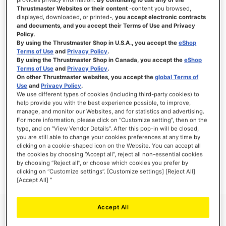
Thrustmaster Websites or their content
-content you browsed,
displayed, downloaded, or printed-,
you accept electronic contracts
and documents, and you accept their Terms of Use and Privacy
Policy
.
INLOGGEN
By using the Thrustmaster Shop in U.S.A., you accept the
eShop
Terms of Use
and
Privacy Policy
.
Wachtwoord vergeten?
By using the Thrustmaster Shop in Canada, you accept the
eShop
Terms of Use
and
Privacy Policy
.
On other Thrustmaster websites, you accept the
global Terms of
Use
and
Privacy Policy
.
We use different types of cookies (including third-party cookies) to
help provide you with the best experience possible, to improve,
manage, and monitor our Websites, and for statistics and advertising.
NIEUWE KLANTEN
For more information, please click on “Customize setting”, then on the
type, and on “View Vendor Details”. After this pop-in will be closed,
Het aanmaken van een account heeft vele voordelen: sneller afhandelen, meer dan
you are still able to change your cookies preferences at any time by
één adres registreren, volgen van bestellingen en meer.
clicking on a cookie-shaped icon on the Website. You can accept all
the cookies by choosing “Accept all”, reject all non-essential cookies
by choosing “Reject all”, or choose which cookies you prefer by
ACCOUNT AANMAKEN
clicking on “Customize settings”. [Customize settings] [Reject All]
[Accept All] ”
Accept All