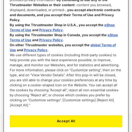
Thrustmaster Websites or their content
-content you browsed,
displayed, downloaded, or printed-,
you accept electronic contracts
and documents, and you accept their Terms of Use and Privacy
Policy
.
INLOGGEN
By using the Thrustmaster Shop in U.S.A., you accept the
eShop
Terms of Use
and
Privacy Policy
.
Wachtwoord vergeten?
By using the Thrustmaster Shop in Canada, you accept the
eShop
Terms of Use
and
Privacy Policy
.
On other Thrustmaster websites, you accept the
global Terms of
Use
and
Privacy Policy
.
We use different types of cookies (including third-party cookies) to
help provide you with the best experience possible, to improve,
manage, and monitor our Websites, and for statistics and advertising.
NIEUWE KLANTEN
For more information, please click on “Customize setting”, then on the
type, and on “View Vendor Details”. After this pop-in will be closed,
Het aanmaken van een account heeft vele voordelen: sneller afhandelen, meer dan
you are still able to change your cookies preferences at any time by
één adres registreren, volgen van bestellingen en meer.
clicking on a cookie-shaped icon on the Website. You can accept all
the cookies by choosing “Accept all”, reject all non-essential cookies
by choosing “Reject all”, or choose which cookies you prefer by
ACCOUNT AANMAKEN
clicking on “Customize settings”. [Customize settings] [Reject All]
[Accept All] ”
Accept All