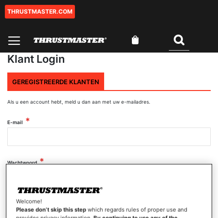
THRUSTMASTER.COM
Ga
naar
de
Winkelwagen
inhoud
Zoeken
Klant Login
GEREGISTREERDE KLANTEN
Als u een account hebt, meld u dan aan met uw e-mailadres.
E-mail
Wachtwoord
Wachtwoord tonen
Welcome!
Please don’t skip this step
which regards rules of proper use and
provides privacy information.
By continuing to use any of the