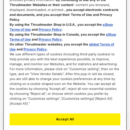
Thrustmaster Websites or their content
-content you browsed,
displayed, downloaded, or printed-,
you accept electronic contracts
and documents, and you accept their Terms of Use and Privacy
Policy
.
INLOGGEN
By using the Thrustmaster Shop in U.S.A., you accept the
eShop
Terms of Use
and
Privacy Policy
.
Wachtwoord vergeten?
By using the Thrustmaster Shop in Canada, you accept the
eShop
Terms of Use
and
Privacy Policy
.
On other Thrustmaster websites, you accept the
global Terms of
Use
and
Privacy Policy
.
We use different types of cookies (including third-party cookies) to
help provide you with the best experience possible, to improve,
manage, and monitor our Websites, and for statistics and advertising.
NIEUWE KLANTEN
For more information, please click on “Customize setting”, then on the
type, and on “View Vendor Details”. After this pop-in will be closed,
Het aanmaken van een account heeft vele voordelen: sneller afhandelen, meer dan
you are still able to change your cookies preferences at any time by
één adres registreren, volgen van bestellingen en meer.
clicking on a cookie-shaped icon on the Website. You can accept all
the cookies by choosing “Accept all”, reject all non-essential cookies
by choosing “Reject all”, or choose which cookies you prefer by
ACCOUNT AANMAKEN
clicking on “Customize settings”. [Customize settings] [Reject All]
[Accept All] ”
Accept All