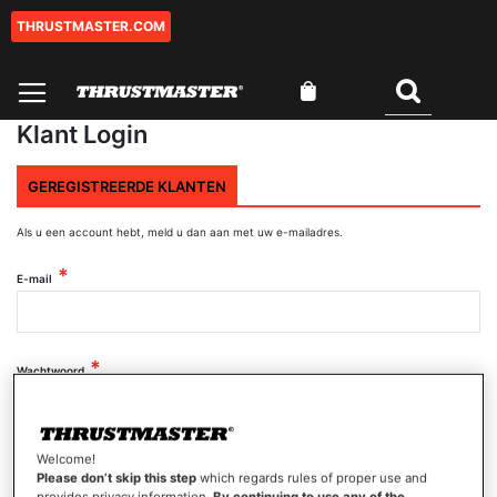
THRUSTMASTER.COM
Ga
naar
de
Winkelwagen
inhoud
Zoeken
Klant Login
GEREGISTREERDE KLANTEN
Als u een account hebt, meld u dan aan met uw e-mailadres.
E-mail
Wachtwoord
Wachtwoord tonen
Welcome!
Please don’t skip this step
which regards rules of proper use and
provides privacy information.
By continuing to use any of the