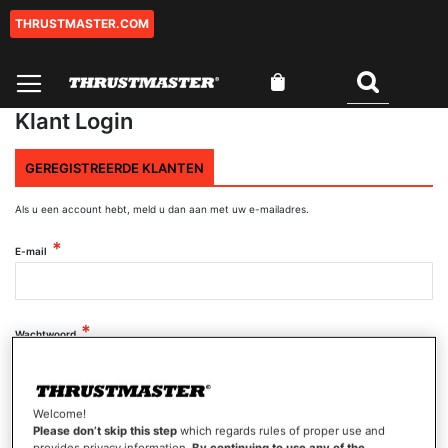
THRUSTMASTER.COM
Ga
naar
de
Winkelwagen
inhoud
Zoeken
Klant Login
GEREGISTREERDE KLANTEN
Als u een account hebt, meld u dan aan met uw e-mailadres.
E-mail
Wachtwoord
Wachtwoord tonen
Welcome!
Please don’t skip this step
which regards rules of proper use and
provides privacy information.
By continuing to use any of the