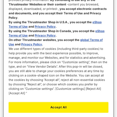
Thrustmaster Websites or their content
-content you browsed,
displayed, downloaded, or printed-,
you accept electronic contracts
and documents, and you accept their Terms of Use and Privacy
Policy
.
INLOGGEN
By using the Thrustmaster Shop in U.S.A., you accept the
eShop
Terms of Use
and
Privacy Policy
.
Wachtwoord vergeten?
By using the Thrustmaster Shop in Canada, you accept the
eShop
Terms of Use
and
Privacy Policy
.
On other Thrustmaster websites, you accept the
global Terms of
Use
and
Privacy Policy
.
We use different types of cookies (including third-party cookies) to
help provide you with the best experience possible, to improve,
manage, and monitor our Websites, and for statistics and advertising.
NIEUWE KLANTEN
For more information, please click on “Customize setting”, then on the
type, and on “View Vendor Details”. After this pop-in will be closed,
Het aanmaken van een account heeft vele voordelen: sneller afhandelen, meer dan
you are still able to change your cookies preferences at any time by
één adres registreren, volgen van bestellingen en meer.
clicking on a cookie-shaped icon on the Website. You can accept all
the cookies by choosing “Accept all”, reject all non-essential cookies
by choosing “Reject all”, or choose which cookies you prefer by
ACCOUNT AANMAKEN
clicking on “Customize settings”. [Customize settings] [Reject All]
[Accept All] ”
Accept All