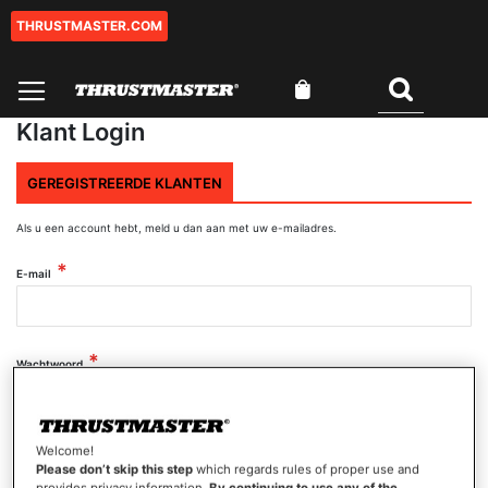
THRUSTMASTER.COM
Ga
naar
de
Winkelwagen
inhoud
Zoeken
Klant Login
GEREGISTREERDE KLANTEN
Als u een account hebt, meld u dan aan met uw e-mailadres.
E-mail
Wachtwoord
Wachtwoord tonen
Welcome!
Please don’t skip this step
which regards rules of proper use and
provides privacy information.
By continuing to use any of the