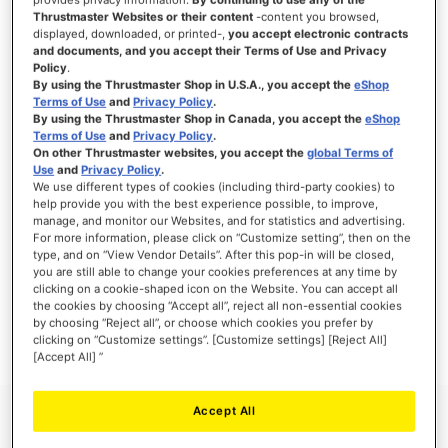
Thrustmaster Websites or their content
-content you browsed,
displayed, downloaded, or printed-,
you accept electronic contracts
and documents, and you accept their Terms of Use and Privacy
Policy
.
INLOGGEN
By using the Thrustmaster Shop in U.S.A., you accept the
eShop
Terms of Use
and
Privacy Policy
.
Wachtwoord vergeten?
By using the Thrustmaster Shop in Canada, you accept the
eShop
Terms of Use
and
Privacy Policy
.
On other Thrustmaster websites, you accept the
global Terms of
Use
and
Privacy Policy
.
We use different types of cookies (including third-party cookies) to
help provide you with the best experience possible, to improve,
manage, and monitor our Websites, and for statistics and advertising.
NIEUWE KLANTEN
For more information, please click on “Customize setting”, then on the
type, and on “View Vendor Details”. After this pop-in will be closed,
Het aanmaken van een account heeft vele voordelen: sneller afhandelen, meer dan
you are still able to change your cookies preferences at any time by
één adres registreren, volgen van bestellingen en meer.
clicking on a cookie-shaped icon on the Website. You can accept all
the cookies by choosing “Accept all”, reject all non-essential cookies
by choosing “Reject all”, or choose which cookies you prefer by
ACCOUNT AANMAKEN
clicking on “Customize settings”. [Customize settings] [Reject All]
[Accept All] ”
Accept All