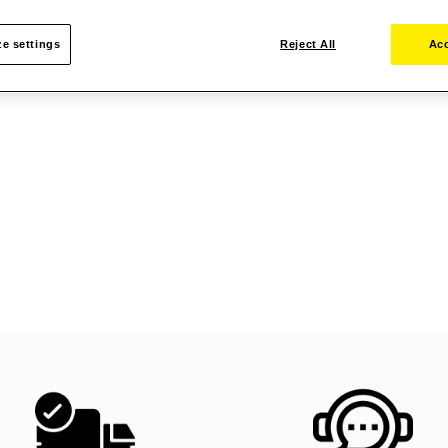
e settings
Reject All
Acc