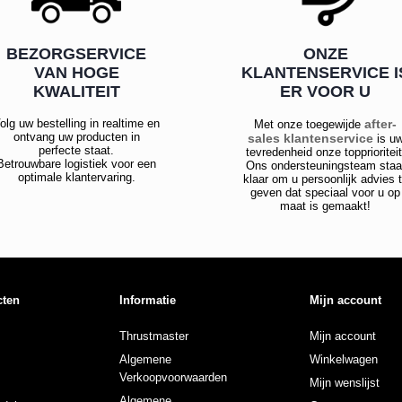
BEZORGSERVICE
ONZE
VAN HOGE
KLANTENSERVICE I
KWALITEIT
ER VOOR U
olg uw bestelling in realtime en
after-
Met onze toegewijde
ontvang uw producten in
sales klantenservice
is u
perfecte staat.
tevredenheid onze topprioriteit
Betrouwbare logistiek voor een
Ons ondersteuningsteam staa
optimale klantervaring.
klaar om u persoonlijk advies 
geven dat speciaal voor u op
maat is gemaakt!
cten
Informatie
Mijn account
Thrustmaster
Mijn account
Algemene
Winkelwagen
Verkoopvoorwaarden
Mijn wenslijst
Algemene