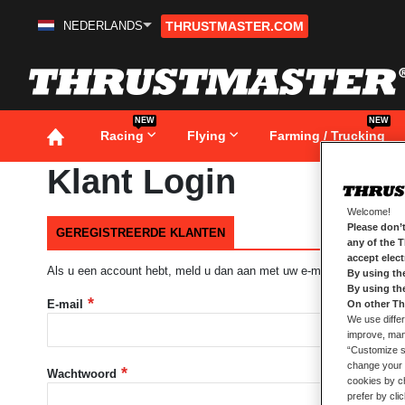
NEDERLANDS
THRUSTMASTER.COM
Ga
naar
de
inhoud
NEW
NEW
Racing
Flying
Farming / Trucking
Klant Login
Welcome!
Please don’t
GEREGISTREERDE KLANTEN
any of the 
accept elec
Als u een account hebt, meld u dan aan met uw e-mailadres.
By using th
By using th
E-mail
On other Th
We use differ
improve, mana
“Customize se
change your 
Wachtwoord
cookies by ch
prefer by cli