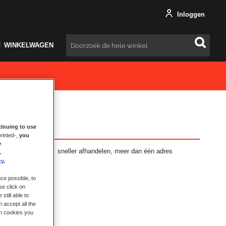
Inloggen
WINKELWAGEN
Zoeken
inuing to use
rinted-,
you
y
.
ft vele voordelen: sneller afhandelen, meer dan één adres
.
en en meer.
cy
.
ce possible, to
se click on
still able to
 accept all the
ch cookies you