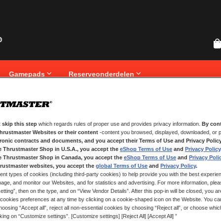
Gamepads
Reserveonderdelen
 skip this step
which regards rules of proper use and provides privacy information.
By cont
NIEUWE KLANTEN
Thrustmaster Websites or their content
-content you browsed, displayed, downloaded, or p
tronic contracts and documents, and you accept their Terms of Use and Privacy Polic
Het aanmaken van een account hee
e Thrustmaster Shop in U.S.A., you accept the
eShop Terms of Use
and
Privacy Policy
registreren, volgen van bestelling
e Thrustmaster Shop in Canada, you accept the
eShop Terms of Use
and
Privacy Poli
rustmaster websites, you accept the
global Terms of Use
and
Privacy Policy
.
ent types of cookies (including third-party cookies) to help provide you with the best experien
ACCOUNT AANMAKEN
ge, and monitor our Websites, and for statistics and advertising. For more information, plea
tting”, then on the type, and on “View Vendor Details”. After this pop-in will be closed, you are 
cookies preferences at any time by clicking on a cookie-shaped icon on the Website. You can
oosing “Accept all”, reject all non-essential cookies by choosing “Reject all”, or choose whi
cking on “Customize settings”. [Customize settings] [Reject All] [Accept All] ”