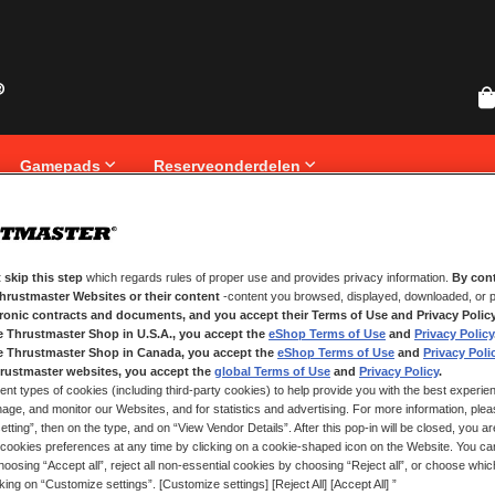
Gamepads
Reserveonderdelen
 skip this step
which regards rules of proper use and provides privacy information.
By cont
NIEUWE KLANTEN
Thrustmaster Websites or their content
-content you browsed, displayed, downloaded, or p
tronic contracts and documents, and you accept their Terms of Use and Privacy Polic
Het aanmaken van een account hee
e Thrustmaster Shop in U.S.A., you accept the
eShop Terms of Use
and
Privacy Policy
registreren, volgen van bestelling
e Thrustmaster Shop in Canada, you accept the
eShop Terms of Use
and
Privacy Poli
rustmaster websites, you accept the
global Terms of Use
and
Privacy Policy
.
ent types of cookies (including third-party cookies) to help provide you with the best experien
ACCOUNT AANMAKEN
ge, and monitor our Websites, and for statistics and advertising. For more information, plea
tting”, then on the type, and on “View Vendor Details”. After this pop-in will be closed, you are 
cookies preferences at any time by clicking on a cookie-shaped icon on the Website. You can
oosing “Accept all”, reject all non-essential cookies by choosing “Reject all”, or choose whi
cking on “Customize settings”. [Customize settings] [Reject All] [Accept All] ”