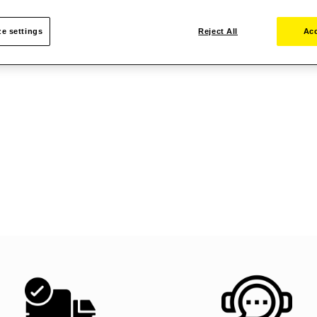
e settings
Reject All
Acc