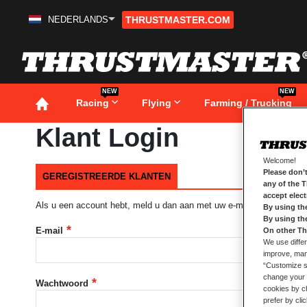
NEDERLANDS
THRUSTMASTER.COM
Ga
naar
de
inhoud
NEW
NEW
Racing
Flying
Farming / Trucking
Klant Login
Welcome!
Please don’t
GEREGISTREERDE KLANTEN
any of the 
accept elec
Als u een account hebt, meld u dan aan met uw e-mailadres.
By using th
By using th
E-mail
On other Th
We use differ
improve, mana
“Customize se
change your 
Wachtwoord
cookies by ch
prefer by cli