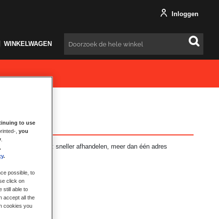
Inloggen
WINKELWAGEN
Zoeken
inuing to use
rinted-,
you
y
.
ft vele voordelen: sneller afhandelen, meer dan één adres
.
en en meer.
cy
.
ce possible, to
se click on
still able to
 accept all the
ch cookies you