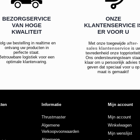
BEZORGSERVICE
ONZE
VAN HOGE
KLANTENSERVICE I
KWALITEIT
ER VOOR U
olg uw bestelling in realtime en
after-
Met onze toegewijde
ontvang uw producten in
sales klantenservice
is u
perfecte staat.
tevredenheid onze topprioriteit
Betrouwbare logistiek voor een
Ons ondersteuningsteam staa
optimale klantervaring.
klaar om u persoonlijk advies 
geven dat speciaal voor u op
maat is gemaakt!
cten
Informatie
Mijn account
Thrustmaster
Mijn account
Algemene
Winkelwagen
Verkoopvoorwaarden
Mijn wenslijst
Algemene