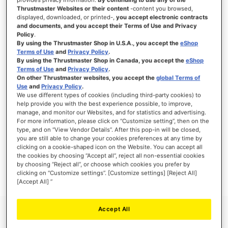
Thrustmaster Websites or their content
-content you browsed,
displayed, downloaded, or printed-,
you accept electronic contracts
and documents, and you accept their Terms of Use and Privacy
Policy
.
INLOGGEN
By using the Thrustmaster Shop in U.S.A., you accept the
eShop
Terms of Use
and
Privacy Policy
.
Wachtwoord vergeten?
By using the Thrustmaster Shop in Canada, you accept the
eShop
Terms of Use
and
Privacy Policy
.
On other Thrustmaster websites, you accept the
global Terms of
Use
and
Privacy Policy
.
We use different types of cookies (including third-party cookies) to
help provide you with the best experience possible, to improve,
manage, and monitor our Websites, and for statistics and advertising.
NIEUWE KLANTEN
For more information, please click on “Customize setting”, then on the
type, and on “View Vendor Details”. After this pop-in will be closed,
Het aanmaken van een account heeft vele voordelen: sneller afhandelen, meer dan
you are still able to change your cookies preferences at any time by
één adres registreren, volgen van bestellingen en meer.
clicking on a cookie-shaped icon on the Website. You can accept all
the cookies by choosing “Accept all”, reject all non-essential cookies
by choosing “Reject all”, or choose which cookies you prefer by
ACCOUNT AANMAKEN
clicking on “Customize settings”. [Customize settings] [Reject All]
[Accept All] ”
Accept All