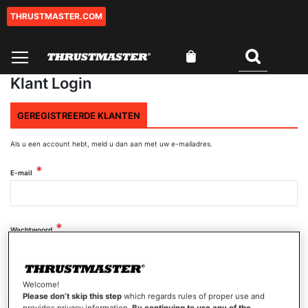
THRUSTMASTER.COM
Ga
naar
de
Winkelwagen
inhoud
Zoeken
Klant Login
GEREGISTREERDE KLANTEN
Als u een account hebt, meld u dan aan met uw e-mailadres.
E-mail
Wachtwoord
Wachtwoord tonen
Welcome!
Please don’t skip this step
which regards rules of proper use and
provides privacy information.
By continuing to use any of the