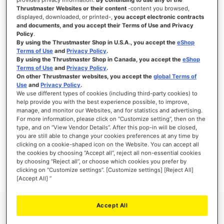
Thrustmaster Websites or their content
-content you browsed,
displayed, downloaded, or printed-,
you accept electronic contracts
and documents, and you accept their Terms of Use and Privacy
Policy
.
INLOGGEN
By using the Thrustmaster Shop in U.S.A., you accept the
eShop
Terms of Use
and
Privacy Policy
.
Wachtwoord vergeten?
By using the Thrustmaster Shop in Canada, you accept the
eShop
Terms of Use
and
Privacy Policy
.
On other Thrustmaster websites, you accept the
global Terms of
Use
and
Privacy Policy
.
We use different types of cookies (including third-party cookies) to
help provide you with the best experience possible, to improve,
manage, and monitor our Websites, and for statistics and advertising.
NIEUWE KLANTEN
For more information, please click on “Customize setting”, then on the
type, and on “View Vendor Details”. After this pop-in will be closed,
Het aanmaken van een account heeft vele voordelen: sneller afhandelen, meer dan
you are still able to change your cookies preferences at any time by
één adres registreren, volgen van bestellingen en meer.
clicking on a cookie-shaped icon on the Website. You can accept all
the cookies by choosing “Accept all”, reject all non-essential cookies
by choosing “Reject all”, or choose which cookies you prefer by
ACCOUNT AANMAKEN
clicking on “Customize settings”. [Customize settings] [Reject All]
[Accept All] ”
Accept All