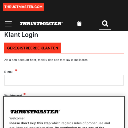
THRUSTMASTER.COM
Ga
naar
de
Winkelwagen
inhoud
Zoeken
Klant Login
GEREGISTREERDE KLANTEN
Als u een account hebt, meld u dan aan met uw e-mailadres.
E-mail
Wachtwoord
Wachtwoord tonen
Welcome!
Please don’t skip this step
which regards rules of proper use and
provides privacy information.
By continuing to use any of the