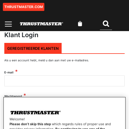
THRUSTMASTER.COM
Ga
naar
de
Winkelwagen
inhoud
Zoeken
Klant Login
GEREGISTREERDE KLANTEN
Als u een account hebt, meld u dan aan met uw e-mailadres.
E-mail
Wachtwoord
Wachtwoord tonen
Welcome!
Please don’t skip this step
which regards rules of proper use and
provides privacy information.
By continuing to use any of the