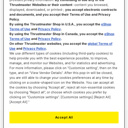
Thrustmaster Websites or their content
-content you browsed,
displayed, downloaded, or printed-,
you accept electronic contracts
and documents, and you accept their Terms of Use and Privacy
Policy
.
INLOGGEN
By using the Thrustmaster Shop in U.S.A., you accept the
eShop
Terms of Use
and
Privacy Policy
.
Wachtwoord vergeten?
By using the Thrustmaster Shop in Canada, you accept the
eShop
Terms of Use
and
Privacy Policy
.
On other Thrustmaster websites, you accept the
global Terms of
Use
and
Privacy Policy
.
We use different types of cookies (including third-party cookies) to
help provide you with the best experience possible, to improve,
manage, and monitor our Websites, and for statistics and advertising.
NIEUWE KLANTEN
For more information, please click on “Customize setting”, then on the
type, and on “View Vendor Details”. After this pop-in will be closed,
Het aanmaken van een account heeft vele voordelen: sneller afhandelen, meer dan
you are still able to change your cookies preferences at any time by
één adres registreren, volgen van bestellingen en meer.
clicking on a cookie-shaped icon on the Website. You can accept all
the cookies by choosing “Accept all”, reject all non-essential cookies
by choosing “Reject all”, or choose which cookies you prefer by
ACCOUNT AANMAKEN
clicking on “Customize settings”. [Customize settings] [Reject All]
[Accept All] ”
Accept All