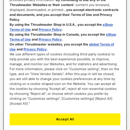
Thrustmaster Websites or their content
-content you browsed,
displayed, downloaded, or printed-,
you accept electronic contracts
and documents, and you accept their Terms of Use and Privacy
Policy
.
INLOGGEN
By using the Thrustmaster Shop in U.S.A., you accept the
eShop
Terms of Use
and
Privacy Policy
.
Wachtwoord vergeten?
By using the Thrustmaster Shop in Canada, you accept the
eShop
Terms of Use
and
Privacy Policy
.
On other Thrustmaster websites, you accept the
global Terms of
Use
and
Privacy Policy
.
We use different types of cookies (including third-party cookies) to
help provide you with the best experience possible, to improve,
manage, and monitor our Websites, and for statistics and advertising.
NIEUWE KLANTEN
For more information, please click on “Customize setting”, then on the
type, and on “View Vendor Details”. After this pop-in will be closed,
Het aanmaken van een account heeft vele voordelen: sneller afhandelen, meer dan
you are still able to change your cookies preferences at any time by
één adres registreren, volgen van bestellingen en meer.
clicking on a cookie-shaped icon on the Website. You can accept all
the cookies by choosing “Accept all”, reject all non-essential cookies
by choosing “Reject all”, or choose which cookies you prefer by
ACCOUNT AANMAKEN
clicking on “Customize settings”. [Customize settings] [Reject All]
[Accept All] ”
Accept All