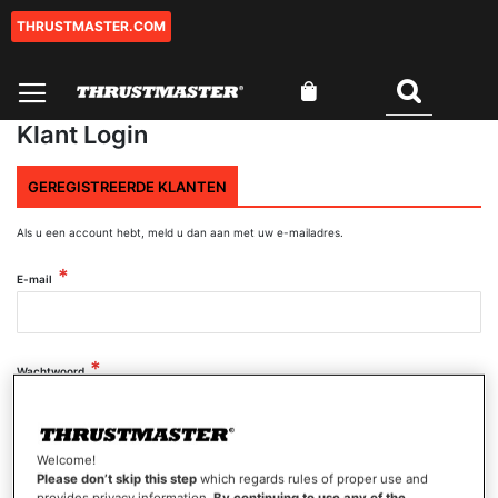
THRUSTMASTER.COM
Ga
naar
de
Winkelwagen
inhoud
Zoeken
Klant Login
GEREGISTREERDE KLANTEN
Als u een account hebt, meld u dan aan met uw e-mailadres.
E-mail
Wachtwoord
Wachtwoord tonen
Welcome!
Please don’t skip this step
which regards rules of proper use and
provides privacy information.
By continuing to use any of the