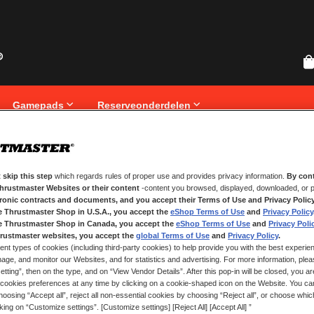
Gamepads
Reserveonderdelen
 skip this step
which regards rules of proper use and provides privacy information.
By cont
NIEUWE KLANTEN
Thrustmaster Websites or their content
-content you browsed, displayed, downloaded, or p
tronic contracts and documents, and you accept their Terms of Use and Privacy Polic
Het aanmaken van een account hee
e Thrustmaster Shop in U.S.A., you accept the
eShop Terms of Use
and
Privacy Policy
registreren, volgen van bestelling
e Thrustmaster Shop in Canada, you accept the
eShop Terms of Use
and
Privacy Poli
rustmaster websites, you accept the
global Terms of Use
and
Privacy Policy
.
ent types of cookies (including third-party cookies) to help provide you with the best experien
ACCOUNT AANMAKEN
ge, and monitor our Websites, and for statistics and advertising. For more information, plea
tting”, then on the type, and on “View Vendor Details”. After this pop-in will be closed, you are 
cookies preferences at any time by clicking on a cookie-shaped icon on the Website. You can
oosing “Accept all”, reject all non-essential cookies by choosing “Reject all”, or choose whi
cking on “Customize settings”. [Customize settings] [Reject All] [Accept All] ”