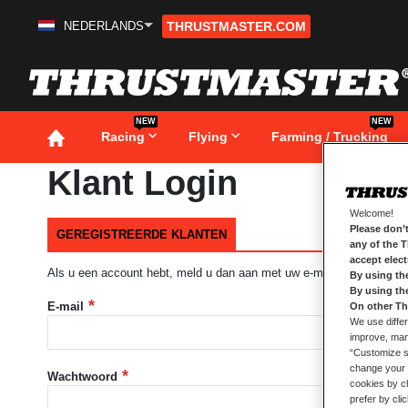
NEDERLANDS
THRUSTMASTER.COM
Ga
naar
de
inhoud
NEW
NEW
Racing
Flying
Farming / Trucking
Klant Login
Welcome!
Please don’t
GEREGISTREERDE KLANTEN
any of the 
accept elec
Als u een account hebt, meld u dan aan met uw e-mailadres.
By using th
By using th
E-mail
On other Th
We use differ
improve, mana
“Customize se
change your 
Wachtwoord
cookies by ch
prefer by cli