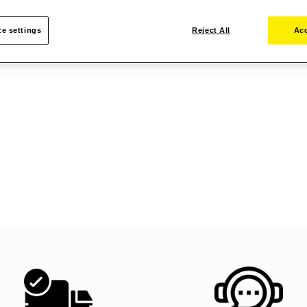
e settings
Reject All
Acc