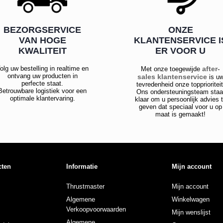
BEZORGSERVICE
ONZE
VAN HOGE
KLANTENSERVICE I
KWALITEIT
ER VOOR U
olg uw bestelling in realtime en
after-
Met onze toegewijde
ontvang uw producten in
sales klantenservice
is u
perfecte staat.
tevredenheid onze topprioriteit
Betrouwbare logistiek voor een
Ons ondersteuningsteam staa
optimale klantervaring.
klaar om u persoonlijk advies 
geven dat speciaal voor u op
maat is gemaakt!
cten
Informatie
Mijn account
Thrustmaster
Mijn account
Algemene
Winkelwagen
Verkoopvoorwaarden
Mijn wenslijst
Algemene