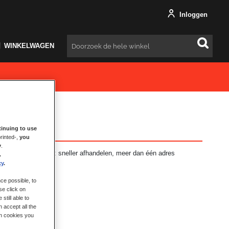
Inloggen
WINKELWAGEN
Zoeken
inuing to use
rinted-,
you
y
.
ft vele voordelen: sneller afhandelen, meer dan één adres
.
en en meer.
cy
.
ce possible, to
se click on
still able to
 accept all the
ch cookies you