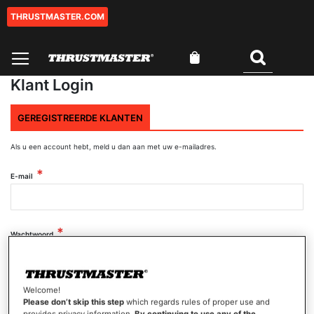
THRUSTMASTER.COM
Ga
naar
de
Winkelwagen
inhoud
Zoeken
Klant Login
GEREGISTREERDE KLANTEN
Als u een account hebt, meld u dan aan met uw e-mailadres.
E-mail
Wachtwoord
Wachtwoord tonen
Welcome!
Please don’t skip this step
which regards rules of proper use and
provides privacy information.
By continuing to use any of the