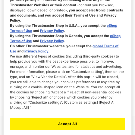
Thrustmaster Websites or their content
-content you browsed,
displayed, downloaded, or printed-,
you accept electronic contracts
and documents, and you accept their Terms of Use and Privacy
Policy
.
INLOGGEN
By using the Thrustmaster Shop in U.S.A., you accept the
eShop
Terms of Use
and
Privacy Policy
.
Wachtwoord vergeten?
By using the Thrustmaster Shop in Canada, you accept the
eShop
Terms of Use
and
Privacy Policy
.
On other Thrustmaster websites, you accept the
global Terms of
Use
and
Privacy Policy
.
We use different types of cookies (including third-party cookies) to
help provide you with the best experience possible, to improve,
manage, and monitor our Websites, and for statistics and advertising.
NIEUWE KLANTEN
For more information, please click on “Customize setting”, then on the
type, and on “View Vendor Details”. After this pop-in will be closed,
Het aanmaken van een account heeft vele voordelen: sneller afhandelen, meer dan
you are still able to change your cookies preferences at any time by
één adres registreren, volgen van bestellingen en meer.
clicking on a cookie-shaped icon on the Website. You can accept all
the cookies by choosing “Accept all”, reject all non-essential cookies
by choosing “Reject all”, or choose which cookies you prefer by
ACCOUNT AANMAKEN
clicking on “Customize settings”. [Customize settings] [Reject All]
[Accept All] ”
Accept All