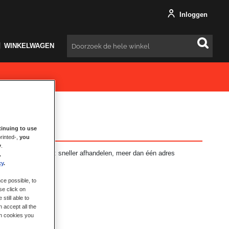
Inloggen
WINKELWAGEN
Zoeken
inuing to use
rinted-,
you
y
.
ft vele voordelen: sneller afhandelen, meer dan één adres
.
en en meer.
cy
.
ce possible, to
se click on
still able to
 accept all the
ch cookies you