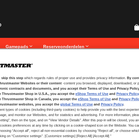
Gamepads
Reserveonderdelen
 skip this step
which regards rules of proper use and provides privacy information.
By cont
NIEUWE KLANTEN
Thrustmaster Websites or their content
-content you browsed, displayed, downloaded, or p
tronic contracts and documents, and you accept their Terms of Use and Privacy Polic
Het aanmaken van een account hee
e Thrustmaster Shop in U.S.A., you accept the
eShop Terms of Use
and
Privacy Policy
registreren, volgen van bestelling
e Thrustmaster Shop in Canada, you accept the
eShop Terms of Use
and
Privacy Poli
rustmaster websites, you accept the
global Terms of Use
and
Privacy Policy
.
ent types of cookies (including third-party cookies) to help provide you with the best experien
ACCOUNT AANMAKEN
ge, and monitor our Websites, and for statistics and advertising. For more information, plea
tting”, then on the type, and on “View Vendor Details”. After this pop-in will be closed, you are 
cookies preferences at any time by clicking on a cookie-shaped icon on the Website. You can
oosing “Accept all”, reject all non-essential cookies by choosing “Reject all”, or choose whi
cking on “Customize settings”. [Customize settings] [Reject All] [Accept All] ”