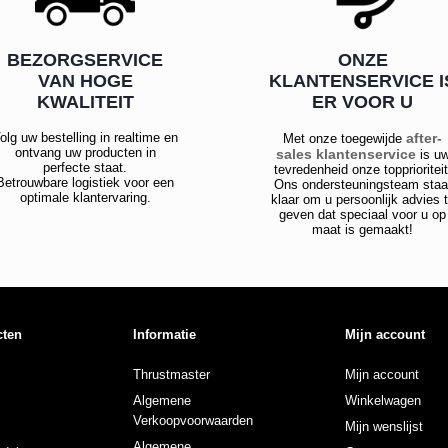
BEZORGSERVICE
ONZE
VAN HOGE
KLANTENSERVICE I
KWALITEIT
ER VOOR U
olg uw bestelling in realtime en
after-
Met onze toegewijde
ontvang uw producten in
sales klantenservice
is u
perfecte staat.
tevredenheid onze topprioriteit
Betrouwbare logistiek voor een
Ons ondersteuningsteam staa
optimale klantervaring.
klaar om u persoonlijk advies 
geven dat speciaal voor u op
maat is gemaakt!
cten
Informatie
Mijn account
Thrustmaster
Mijn account
Algemene
Winkelwagen
Verkoopvoorwaarden
Mijn wenslijst
Algemene