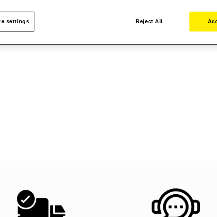
e settings
Reject All
Acc