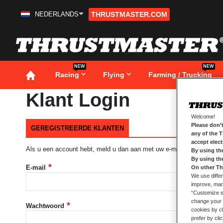
NEDERLANDS
THRUSTMASTER.COM
Ga
naar
de
inhoud
NEW
NEW
Racing
Flying
Farming / Trucking
Klant Login
Welcome!
Please don’t
GEREGISTREERDE KLANTEN
any of the 
accept elec
Als u een account hebt, meld u dan aan met uw e-mailadres.
By using th
By using th
E-mail
On other Th
We use differ
improve, mana
“Customize se
change your 
Wachtwoord
cookies by ch
prefer by cli