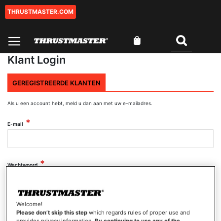
THRUSTMASTER.COM
Ga
naar
de
Winkelwagen
inhoud
Zoeken
Klant Login
GEREGISTREERDE KLANTEN
Als u een account hebt, meld u dan aan met uw e-mailadres.
E-mail
Wachtwoord
Wachtwoord tonen
Welcome!
Please don’t skip this step
which regards rules of proper use and
provides privacy information.
By continuing to use any of the