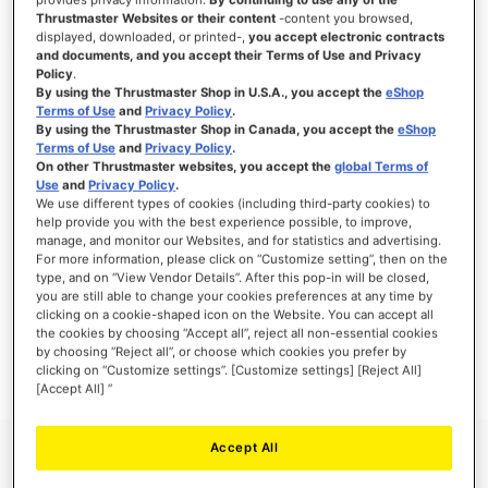
Thrustmaster Websites or their content
-content you browsed,
displayed, downloaded, or printed-,
you accept electronic contracts
and documents, and you accept their Terms of Use and Privacy
Policy
.
INLOGGEN
By using the Thrustmaster Shop in U.S.A., you accept the
eShop
Terms of Use
and
Privacy Policy
.
Wachtwoord vergeten?
By using the Thrustmaster Shop in Canada, you accept the
eShop
Terms of Use
and
Privacy Policy
.
On other Thrustmaster websites, you accept the
global Terms of
Use
and
Privacy Policy
.
We use different types of cookies (including third-party cookies) to
help provide you with the best experience possible, to improve,
manage, and monitor our Websites, and for statistics and advertising.
NIEUWE KLANTEN
For more information, please click on “Customize setting”, then on the
type, and on “View Vendor Details”. After this pop-in will be closed,
Het aanmaken van een account heeft vele voordelen: sneller afhandelen, meer dan
you are still able to change your cookies preferences at any time by
één adres registreren, volgen van bestellingen en meer.
clicking on a cookie-shaped icon on the Website. You can accept all
the cookies by choosing “Accept all”, reject all non-essential cookies
by choosing “Reject all”, or choose which cookies you prefer by
ACCOUNT AANMAKEN
clicking on “Customize settings”. [Customize settings] [Reject All]
[Accept All] ”
Accept All