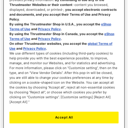
Thrustmaster Websites or their content
-content you browsed,
displayed, downloaded, or printed-,
you accept electronic contracts
and documents, and you accept their Terms of Use and Privacy
Policy
.
INLOGGEN
By using the Thrustmaster Shop in U.S.A., you accept the
eShop
Terms of Use
and
Privacy Policy
.
Wachtwoord vergeten?
By using the Thrustmaster Shop in Canada, you accept the
eShop
Terms of Use
and
Privacy Policy
.
On other Thrustmaster websites, you accept the
global Terms of
Use
and
Privacy Policy
.
We use different types of cookies (including third-party cookies) to
help provide you with the best experience possible, to improve,
manage, and monitor our Websites, and for statistics and advertising.
NIEUWE KLANTEN
For more information, please click on “Customize setting”, then on the
type, and on “View Vendor Details”. After this pop-in will be closed,
Het aanmaken van een account heeft vele voordelen: sneller afhandelen, meer dan
you are still able to change your cookies preferences at any time by
één adres registreren, volgen van bestellingen en meer.
clicking on a cookie-shaped icon on the Website. You can accept all
the cookies by choosing “Accept all”, reject all non-essential cookies
by choosing “Reject all”, or choose which cookies you prefer by
ACCOUNT AANMAKEN
clicking on “Customize settings”. [Customize settings] [Reject All]
[Accept All] ”
Accept All