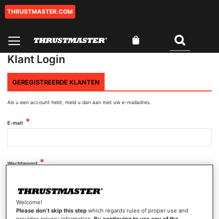
THRUSTMASTER.COM
Ga
naar
de
Winkelwagen
inhoud
Zoeken
Klant Login
GEREGISTREERDE KLANTEN
Als u een account hebt, meld u dan aan met uw e-mailadres.
E-mail
Wachtwoord
Wachtwoord tonen
Welcome!
Please don’t skip this step
which regards rules of proper use and
provides privacy information.
By continuing to use any of the