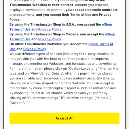
Thrustmaster Websites or their content
-content you browsed,
displayed, downloaded, or printed-,
you accept electronic contracts
and documents, and you accept their Terms of Use and Privacy
Policy
.
INLOGGEN
By using the Thrustmaster Shop in U.S.A., you accept the
eShop
Terms of Use
and
Privacy Policy
.
Wachtwoord vergeten?
By using the Thrustmaster Shop in Canada, you accept the
eShop
Terms of Use
and
Privacy Policy
.
On other Thrustmaster websites, you accept the
global Terms of
Use
and
Privacy Policy
.
We use different types of cookies (including third-party cookies) to
help provide you with the best experience possible, to improve,
manage, and monitor our Websites, and for statistics and advertising.
NIEUWE KLANTEN
For more information, please click on “Customize setting”, then on the
type, and on “View Vendor Details”. After this pop-in will be closed,
Het aanmaken van een account heeft vele voordelen: sneller afhandelen, meer dan
you are still able to change your cookies preferences at any time by
één adres registreren, volgen van bestellingen en meer.
clicking on a cookie-shaped icon on the Website. You can accept all
the cookies by choosing “Accept all”, reject all non-essential cookies
by choosing “Reject all”, or choose which cookies you prefer by
ACCOUNT AANMAKEN
clicking on “Customize settings”. [Customize settings] [Reject All]
[Accept All] ”
Accept All