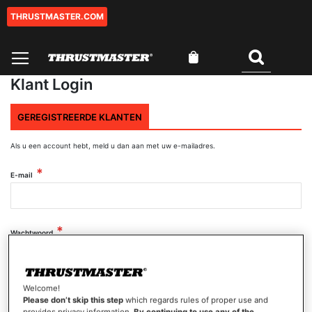
THRUSTMASTER.COM
Ga
naar
de
Winkelwagen
inhoud
Zoeken
Klant Login
GEREGISTREERDE KLANTEN
Als u een account hebt, meld u dan aan met uw e-mailadres.
E-mail
Wachtwoord
Wachtwoord tonen
Welcome!
Please don’t skip this step
which regards rules of proper use and
provides privacy information.
By continuing to use any of the