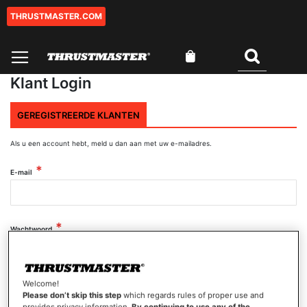
THRUSTMASTER.COM
Ga
naar
de
Winkelwagen
inhoud
Zoeken
Klant Login
GEREGISTREERDE KLANTEN
Als u een account hebt, meld u dan aan met uw e-mailadres.
E-mail
Wachtwoord
Wachtwoord tonen
Welcome!
Please don’t skip this step
which regards rules of proper use and
provides privacy information.
By continuing to use any of the