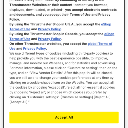
Thrustmaster Websites or their content
-content you browsed,
displayed, downloaded, or printed-,
you accept electronic contracts
and documents, and you accept their Terms of Use and Privacy
Policy
.
INLOGGEN
By using the Thrustmaster Shop in U.S.A., you accept the
eShop
Terms of Use
and
Privacy Policy
.
Wachtwoord vergeten?
By using the Thrustmaster Shop in Canada, you accept the
eShop
Terms of Use
and
Privacy Policy
.
On other Thrustmaster websites, you accept the
global Terms of
Use
and
Privacy Policy
.
We use different types of cookies (including third-party cookies) to
help provide you with the best experience possible, to improve,
manage, and monitor our Websites, and for statistics and advertising.
NIEUWE KLANTEN
For more information, please click on “Customize setting”, then on the
type, and on “View Vendor Details”. After this pop-in will be closed,
Het aanmaken van een account heeft vele voordelen: sneller afhandelen, meer dan
you are still able to change your cookies preferences at any time by
één adres registreren, volgen van bestellingen en meer.
clicking on a cookie-shaped icon on the Website. You can accept all
the cookies by choosing “Accept all”, reject all non-essential cookies
by choosing “Reject all”, or choose which cookies you prefer by
ACCOUNT AANMAKEN
clicking on “Customize settings”. [Customize settings] [Reject All]
[Accept All] ”
Accept All