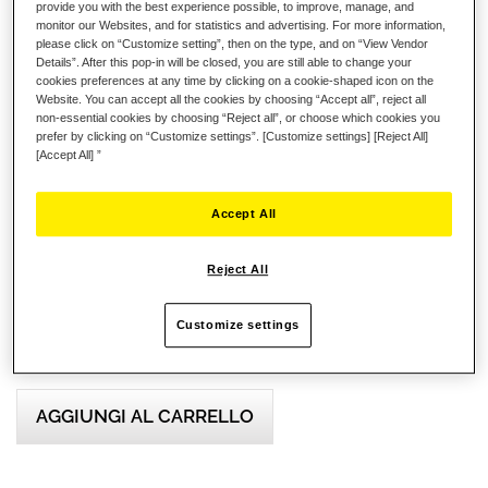
provide you with the best experience possible, to improve, manage, and
Ferrari 488 GT3 Wheel Add-On
monitor our Websites, and for statistics and advertising. For more information,
Evo Racing Wheel Add-On
please click on “Customize setting”, then on the type, and on “View Vendor
Details”. After this pop-in will be closed, you are still able to change your
Formula Wheel Add-On Ferrari SF-25 Edition
cookies preferences at any time by clicking on a cookie-shaped icon on the
Website. You can accept all the cookies by choosing “Accept all”, reject all
GT Wheel Add-On
non-essential cookies by choosing “Reject all”, or choose which cookies you
prefer by clicking on “Customize settings”. [Customize settings] [Reject All]
Tutti i nostri Wheel Add-Ons fissati tramite il nostro
[Accept All] ”
adattatore Quick Release Upgrade o Quick Release
Adapter
Accept All
24,99 €
Reject All
Customize settings
AGGIUNGI AL CARRELLO