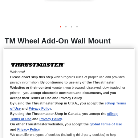
TM Wheel Add-On Wall Mount
DISPONIBILE
Welcome!
Il TM Wheel Add-On Wall Mount è stato concepito per offrire una
Please don’t skip this step
which regards rules of proper use and provides
privacy information.
By continuing to use any of the Thrustmaster
soluzione per il fissaggio a muro degli Wheel Add-On conveniente
Websites or their content
-content you browsed, displayed, downloaded, or
per tutti i giocatori. Noi siamo in grado, su richiesta, di stampare in
printed-,
you accept electronic contracts and documents, and you
3D il TM Wheel Add-On Wall Mount presso il nostro stabilimento
accept their Terms of Use and Privacy Policy
.
in Francia, utilizzando filamento europeo.
By using the Thrustmaster Shop in U.S.A., you accept the
eShop Terms
of Use
and
Privacy Policy
.
Compatibilità:
By using the Thrustmaster Shop in Canada, you accept the
eShop
Terms of Use
and
Privacy Policy
.
Sportcar Wheel Add-On
On other Thrustmaster websites, you accept the
global Terms of Use
and
Privacy Policy
.
Hypercar Wheel Add-On
We use different types of cookies (including third-party cookies) to help