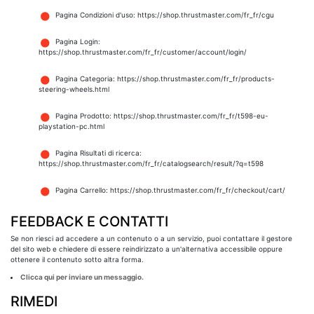
Pagina Condizioni d'uso: https://shop.thrustmaster.com/fr_fr/cgu
Pagina Login:
https://shop.thrustmaster.com/fr_fr/customer/account/login/
Pagina Categoria: https://shop.thrustmaster.com/fr_fr/products-
steering-wheels.html
Pagina Prodotto: https://shop.thrustmaster.com/fr_fr/t598-eu-
playstation-pc.html
Pagina Risultati di ricerca:
https://shop.thrustmaster.com/fr_fr/catalogsearch/result/?q=t598
Pagina Carrello: https://shop.thrustmaster.com/fr_fr/checkout/cart/
FEEDBACK E CONTATTI
Se non riesci ad accedere a un contenuto o a un servizio, puoi contattare il gestore
del sito web e chiedere di essere reindirizzato a un'alternativa accessibile oppure
ottenere il contenuto sotto altra forma.
Clicca qui per inviare un messaggio.
RIMEDI