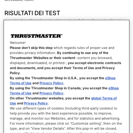
RISULTATI DEI TEST
In seguito alla verifica della conformità eseguita da Guillemot Corporation S.A. si è
constatato il rispetto del 61% dei criteri indicati nella versione 4.1.2 delle Linee Guida
RGAA.
Clicca qui per consultare il report dettagliato della verifica.
Welcome!
Please don’t skip this step
which regards rules of proper use and
PREDISPOSIZIONE DELLA PRESENTE
provides privacy information.
By continuing to use any of the
DICHIARAZIONE SULL'ACCESSIBILITÀ
Thrustmaster Websites or their content
-content you browsed,
displayed, downloaded, or printed-,
you accept electronic contracts
La presente dichiarazione è stata predisposta in data 23 marzo 2026.
and documents, and you accept their Terms of Use and Privacy
Tecnologie utilizzate per creare questo sito web
Policy
.
By using the Thrustmaster Shop in U.S.A., you accept the
eShop
Terms of Use
and
Privacy Policy
.
HTML
By using the Thrustmaster Shop in Canada, you accept the
eShop
Terms of Use
and
Privacy Policy
.
CSS
On other Thrustmaster websites, you accept the
global Terms of
Use
and
Privacy Policy
.
JavaScript
We use different types of cookies (including third-party cookies) to
help provide you with the best experience possible, to improve,
Ambiente di test
manage, and monitor our Websites, and for statistics and advertising.
Le verifiche sul rendering dei contenuti si sono svolte sulla base della combinazione
For more information, please click on “Customize setting”, then on the
stabilita nella base di riferimento delle RGAA, utilizzando le seguenti versioni:
type, and on “View Vendor Details”. After this pop-in will be closed,