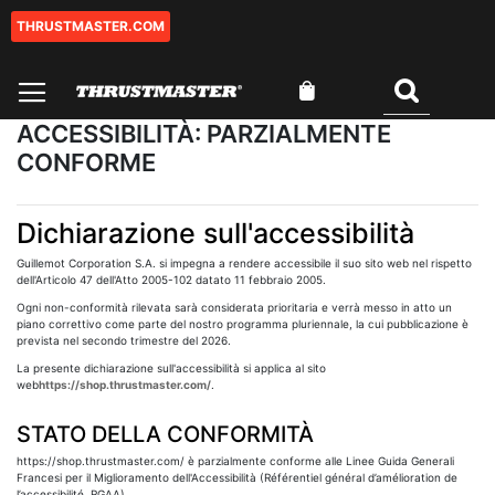
THRUSTMASTER.COM
Salta
al
contenuto
Carrello
Cercare
ACCESSIBILITÀ: PARZIALMENTE
CONFORME
Dichiarazione sull'accessibilità
Guillemot Corporation S.A. si impegna a rendere accessibile il suo sito web nel rispetto
dell'Articolo 47 dell'Atto 2005-102 datato 11 febbraio 2005.
Ogni non-conformità rilevata sarà considerata prioritaria e verrà messo in atto un
piano correttivo come parte del nostro programma pluriennale, la cui pubblicazione è
prevista nel secondo trimestre del 2026.
La presente dichiarazione sull'accessibilità si applica al sito
web
https://shop.thrustmaster.com/
.
STATO DELLA CONFORMITÀ
https://shop.thrustmaster.com/ è parzialmente conforme alle Linee Guida Generali
Francesi per il Miglioramento dell'Accessibilità (Référentiel général d’amélioration de
l’accessibilité, RGAA).