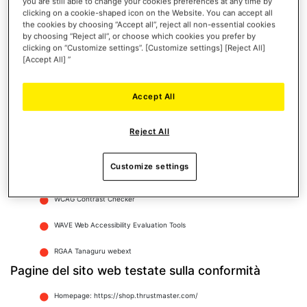
you are still able to change your cookies preferences at any time by
Su dispositivi portatili Android, con Google Chrome e Talkback
clicking on a cookie-shaped icon on the Website. You can accept all
the cookies by choosing “Accept all”, reject all non-essential cookies
by choosing “Reject all”, or choose which cookies you prefer by
Su computer in ambiente macOS, con Safari e VoiceOver
clicking on “Customize settings”. [Customize settings] [Reject All]
[Accept All] ”
Su computer in ambiente Windows, con Firefox e JAWS
Su computer in ambiente Windows, con Firefox e NVDA
Accept All
Strumenti utilizzati per la valutazione
dell'accessibilità
Reject All
Web Developer Toolbar
Customize settings
Validatore W3C HTML
WCAG Contrast Checker
WAVE Web Accessibility Evaluation Tools
RGAA Tanaguru webext
Pagine del sito web testate sulla conformità
Homepage: https://shop.thrustmaster.com/