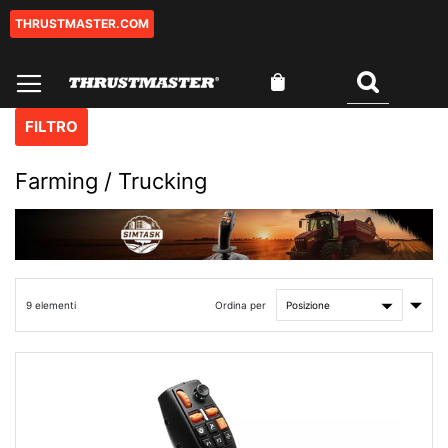
THRUSTMASTER.COM
Salta
al
contenuto
Carrello
Cercare
FILTRO
Farming / Trucking
Impo
Ordina per
9
elementi
la
direz
cres