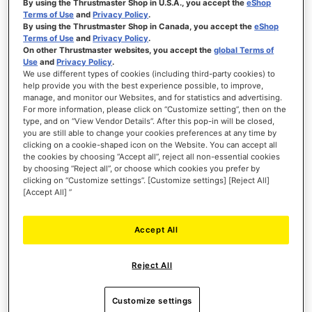
By using the Thrustmaster Shop in U.S.A., you accept the
eShop
SIMTASK FARMSTICK XBOX
Terms of Use
and
Privacy Policy
.
By using the Thrustmaster Shop in Canada, you accept the
eShop
Terms of Use
and
Privacy Policy
.
On other Thrustmaster websites, you accept the
global Terms of
Use
and
Privacy Policy
.
We use different types of cookies (including third-party cookies) to
help provide you with the best experience possible, to improve,
manage, and monitor our Websites, and for statistics and advertising.
119,99 €
For more information, please click on “Customize setting”, then on the
type, and on “View Vendor Details”. After this pop-in will be closed,
AGGIUNGI AL CARRELLO
you are still able to change your cookies preferences at any time by
clicking on a cookie-shaped icon on the Website. You can accept all
the cookies by choosing “Accept all”, reject all non-essential cookies
LISTA
by choosing “Reject all”, or choose which cookies you prefer by
DEI
VISTA
clicking on “Customize settings”. [Customize settings] [Reject All]
DESIDERI
[Accept All] ”
Accept All
Reject All
Customize settings