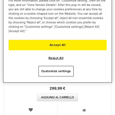
For more information, please click on “Customize setting”, then on the
type, and on “View Vendor Details”. After this pop-in will be closed,
you are still able to change your cookies preferences at any time by
clicking on a cookie-shaped icon on the Website. You can accept all
the cookies by choosing “Accept all”, reject all non-essential cookies
by choosing “Reject all”, or choose which cookies you prefer by
clicking on “Customize settings”. [Customize settings] [Reject All]
[Accept All] ”
Accept All
T248R (PLAYSTATION / PC)
Reject All
Customize settings
299,99 €
AGGIUNGI AL CARRELLO
LISTA
DEI
VISTA