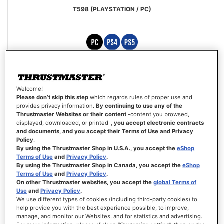
T598 (PLAYSTATION / PC)
Valutazione:
100%
Prezzo
429,99 €
499,99 €
speciale
Welcome!
AGGIUNGI AL CARRELLO
Please don’t skip this step
which regards rules of proper use and
provides privacy information.
By continuing to use any of the
Thrustmaster Websites or their content
-content you browsed,
LISTA
displayed, downloaded, or printed-,
you accept electronic contracts
DEI
VISTA
and documents, and you accept their Terms of Use and Privacy
DESIDERI
Policy
.
By using the Thrustmaster Shop in U.S.A., you accept the
eShop
Terms of Use
and
Privacy Policy
.
By using the Thrustmaster Shop in Canada, you accept the
eShop
Terms of Use
and
Privacy Policy
.
On other Thrustmaster websites, you accept the
global Terms of
Use
and
Privacy Policy
.
We use different types of cookies (including third-party cookies) to
help provide you with the best experience possible, to improve,
manage, and monitor our Websites, and for statistics and advertising.