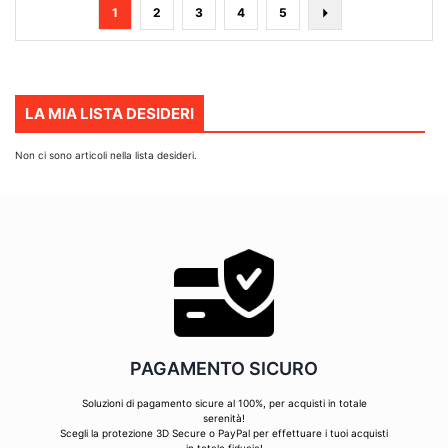
Pagina
Attualmente
Pagina
Pagina
Pagina
Pagina
Pagina
Avanti
1
2
3
4
5
stai
leggendo
la
pagina
LA MIA LISTA DESIDERI
Non ci sono articoli nella lista desideri.
PAGAMENTO SICURO
Soluzioni di pagamento sicure al 100%, per acquisti in totale
serenità!
Scegli la protezione 3D Secure o PayPal per effettuare i tuoi acquisti