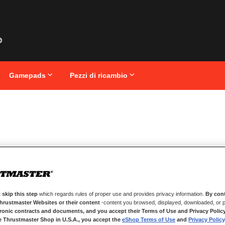
Gamepads
Pezzi di ricambio
 skip this step
which regards rules of proper use and provides privacy information.
By cont
Thrustmaster Websites or their content
-content you browsed, displayed, downloaded, or p
tronic contracts and documents, and you accept their Terms of Use and Privacy Polic
e Thrustmaster Shop in U.S.A., you accept the
eShop Terms of Use
and
Privacy Policy