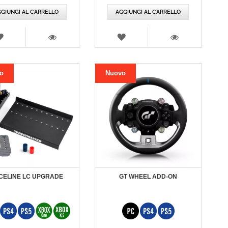
peciale
GIUNGI AL CARRELLO
AGGIUNGI AL CARRELLO
LISTA
LISTA
DEI
DEI
VISTA
VISTA
DESIDERI
DESIDERI
o
Nuovo
CELINE LC UPGRADE
GT WHEEL ADD-ON