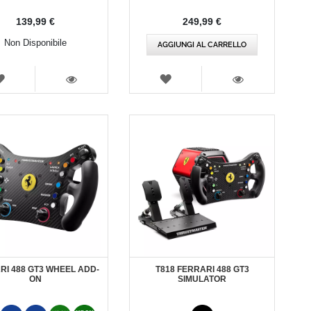
139,99 €
249,99 €
Non Disponibile
AGGIUNGI AL CARRELLO
LISTA
LISTA
DEI
DEI
VISTA
VISTA
DESIDERI
DESIDERI
RI 488 GT3 WHEEL ADD-
T818 FERRARI 488 GT3
ON
SIMULATOR