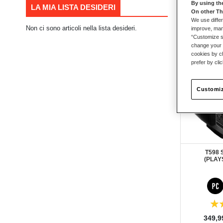
By using th
LA MIA LISTA DESIDERI
On other Th
59
elementi
We use differ
Non ci sono articoli nella lista desideri.
improve, mana
“Customize se
change your 
cookies by ch
prefer by cli
Customiz
T598
(PLAYS
Valutazione:
80%
Prezzo
349,9