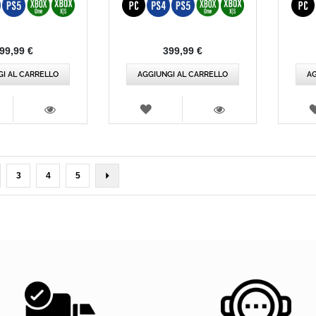
Valutazio
99,99 €
399,99 €
I AL CARRELLO
AGGIUNGI AL CARRELLO
AG
TA
LISTA
DEI
VISTA
VISTA
IDERI
DESIDERI
e stai leggendo la pagina
ina
Pagina
Pagina
Pagina
Pagina
Avanti
3
4
5