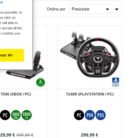
cy
.
Imposta
Ordina per
ce possible, to
la
direzione
se click on
crescente
still able to
 accept all the
ch cookies you
ept All
T598 (XBOX / PC)
T248R (PLAYSTATION / PC)
rezzo
29,99 €
499,99 €
299,99 €