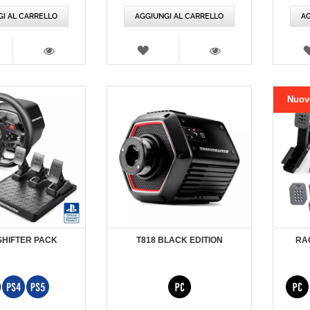
le
speciale
s
I AL CARRELLO
AGGIUNGI AL CARRELLO
AG
TA
LISTA
DEI
VISTA
VISTA
IDERI
DESIDERI
Nuov
SHIFTER PACK
T818 BLACK EDITION
RA