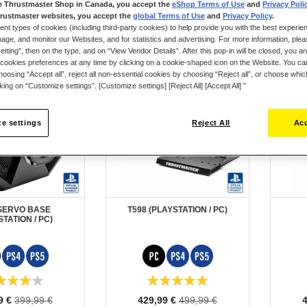
e Thrustmaster Shop in Canada, you accept the
eShop Terms of Use
and
Privacy Poli
rustmaster websites, you accept the
global Terms of Use
and
Privacy Policy
.
ent types of cookies (including third-party cookies) to help provide you with the best experien
ge, and monitor our Websites, and for statistics and advertising. For more information, plea
tting”, then on the type, and on “View Vendor Details”. After this pop-in will be closed, you are 
cookies preferences at any time by clicking on a cookie-shaped icon on the Website. You can
oosing “Accept all”, reject all non-essential cookies by choosing “Reject all”, or choose whi
cking on “Customize settings”. [Customize settings] [Reject All] [Accept All] ”
e settings
Reject All
Acc
 SERVO BASE
T598 (PLAYSTATION / PC)
TATION / PC)
Valutazione:
100%
Prezzo
P
9 €
399,99 €
429,99 €
499,99 €
4