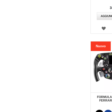
3
AGGIUNG
LIS
DEI
DES
Nuovo
FORMULA
FERRARI