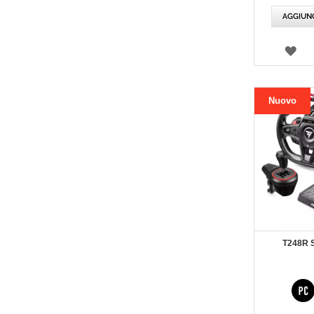
specia
AGGIUNG
LIS
DEI
DES
Nuovo
T248R 