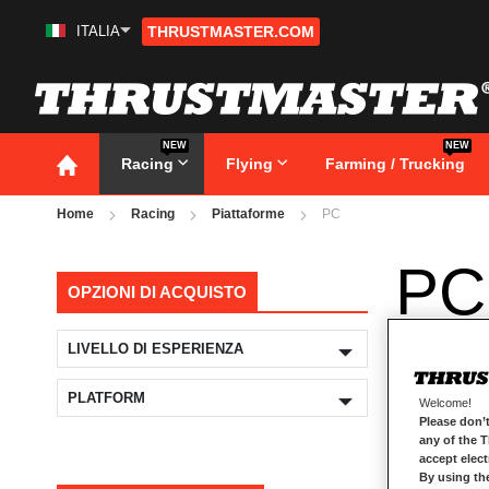
ITALIA
THRUSTMASTER.COM
Salta
al
contenuto
NEW
NEW
Racing
Flying
Farming / Trucking
Home
Racing
Piattaforme
PC
PC
OPZIONI DI ACQUISTO
LIVELLO DI ESPERIENZA
PLATFORM
Welcome!
Please don’t
any of the 
accept elec
By using th