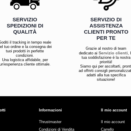
SERVIZIO
SERVIZIO DI
SPEDIZIONI DI
ASSISTENZA
QUALITÀ
CLIENTI PRONTO
PER TE
Goditi il tracking in tempo reale
el tuo ordine e la consegna dei
Grazie al nostro di team
tuoi prodotti in perfette
Servizio clienti
dedicato ai
, 
condizioni.
tua soddisfazione è la nostra
Una logistica affidabile, per
priorità!
un'esperienza cliente ottimale.
Siamo qui per ascoltarti, pront
ad offrirti consigli personalizzat
adatti alla tua specifica
situazione!
otti
Informazioni
Il mio account
Thrustmaster
Il mio account
Condizioni di Vendita
Carrello