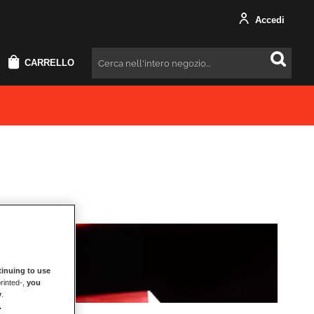
Accedi
CARRELLO
Cercare
inuing to use
rinted-,
you
y
.
.