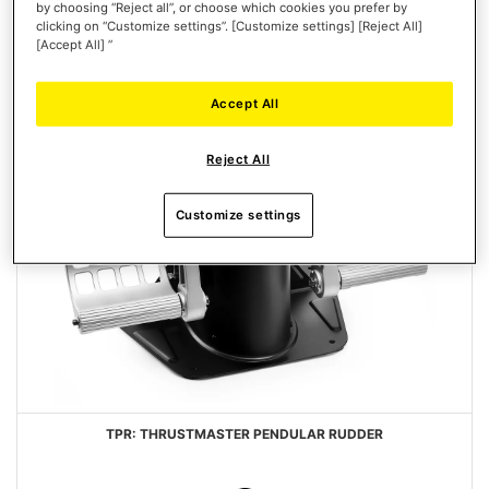
DESIDERI
by choosing “Reject all”, or choose which cookies you prefer by
clicking on “Customize settings”. [Customize settings] [Reject All]
[Accept All] ”
Accept All
Reject All
Customize settings
TPR: THRUSTMASTER PENDULAR RUDDER