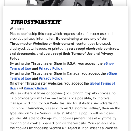
Welcome!
Please don’t skip this step
which regards rules of proper use and
provides privacy information.
By continuing to use any of the
Thrustmaster Websites or their content
-content you browsed,
displayed, downloaded, or printed-,
you accept electronic contracts
and documents, and you accept their Terms of Use and Privacy
Policy
.
T.FLIGHT RUDDER PEDALS
By using the Thrustmaster Shop in U.S.A., you accept the
eShop
Terms of Use
and
Privacy Policy
.
By using the Thrustmaster Shop in Canada, you accept the
eShop
Terms of Use
and
Privacy Policy
.
On other Thrustmaster websites, you accept the
global Terms of
Use
and
Privacy Policy
.
We use different types of cookies (including third-party cookies) to
help provide you with the best experience possible, to improve,
109,99 €
manage, and monitor our Websites, and for statistics and advertising.
For more information, please click on “Customize setting”, then on the
AGGIUNGI AL CARRELLO
type, and on “View Vendor Details”. After this pop-in will be closed,
you are still able to change your cookies preferences at any time by
clicking on a cookie-shaped icon on the Website. You can accept all
LISTA
DEI
the cookies by choosing “Accept all”, reject all non-essential cookies
VISTA