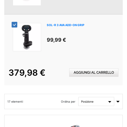
SOL-R 3 AVA ADD-ON GRIP
99,99 €
379,98 €
AGGIUNGI AL CARRELLO
Impo
Ordina per
17
elementi
la
direz
cres