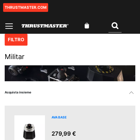
THRUSTMASTER.COM
Salta
al
contenuto
Carrello
Cercare
FILTRO
Militar
Acquista insieme
AVA BASE
279,99 €