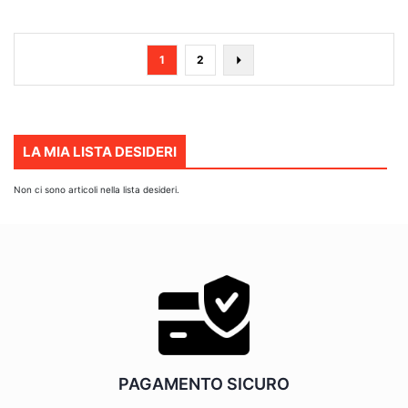
Pagina
Attualmente
Pagina
Pagina
Avanti
1
2
stai
leggendo
la
pagina
LA MIA LISTA DESIDERI
Non ci sono articoli nella lista desideri.
PAGAMENTO SICURO