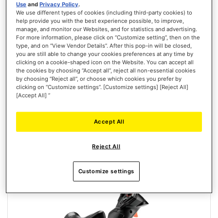
Use
and
Privacy Policy
.
We use different types of cookies (including third-party cookies) to
help provide you with the best experience possible, to improve,
manage, and monitor our Websites, and for statistics and advertising.
T.FLIGHT HOTAS NEO ACE COMBAT 8 WINGS OF THEVE EDITION
For more information, please click on “Customize setting”, then on the
(PLAYSTATION/PC)
type, and on “View Vendor Details”. After this pop-in will be closed,
you are still able to change your cookies preferences at any time by
clicking on a cookie-shaped icon on the Website. You can accept all
the cookies by choosing “Accept all”, reject all non-essential cookies
by choosing “Reject all”, or choose which cookies you prefer by
clicking on “Customize settings”. [Customize settings] [Reject All]
[Accept All] ”
129,99 €
PREORDINARE
Accept All
LISTA
Reject All
DEI
VISTA
DESIDERI
Customize settings
Nuovo
PREORDINARE