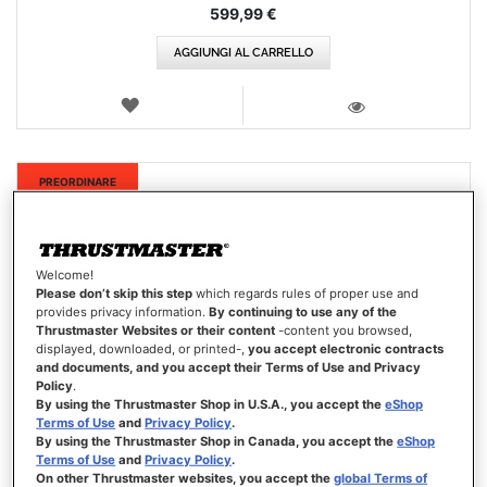
599,99 €
AGGIUNGI AL CARRELLO
LISTA
DEI
VISTA
DESIDERI
Nuovo
PREORDINARE
Welcome!
Please don’t skip this step
which regards rules of proper use and
provides privacy information.
By continuing to use any of the
Thrustmaster Websites or their content
-content you browsed,
displayed, downloaded, or printed-,
you accept electronic contracts
and documents, and you accept their Terms of Use and Privacy
Policy
.
By using the Thrustmaster Shop in U.S.A., you accept the
eShop
Terms of Use
and
Privacy Policy
.
By using the Thrustmaster Shop in Canada, you accept the
eShop
Terms of Use
and
Privacy Policy
.
On other Thrustmaster websites, you accept the
global Terms of