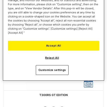
manage, and monitor our Websites, and for statistics and advertising.
DESIDERI
For more information, please click on “Customize setting”, then on the
type, and on “View Vendor Details”. After this pop-in will be closed,
you are still able to change your cookies preferences at any time by
clicking on a cookie-shaped icon on the Website. You can accept all
the cookies by choosing “Accept all”, reject all non-essential cookies
by choosing “Reject all”, or choose which cookies you prefer by
clicking on “Customize settings”. [Customize settings] [Reject All]
[Accept All] ”
Accept All
Reject All
Customize settings
T300RS GT EDITION