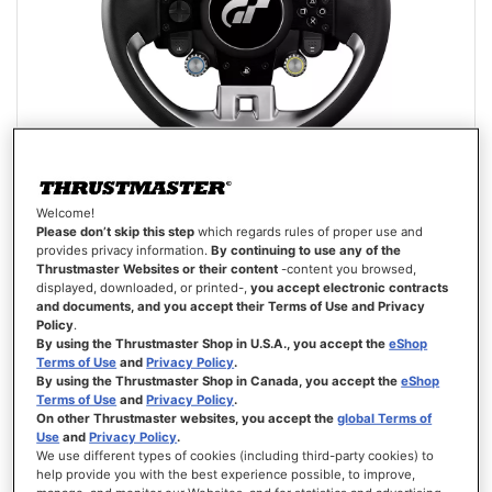
Welcome!
GT WHEEL ADD-ON
Please don’t skip this step
which regards rules of proper use and
provides privacy information.
By continuing to use any of the
Thrustmaster Websites or their content
-content you browsed,
displayed, downloaded, or printed-,
you accept electronic contracts
and documents, and you accept their Terms of Use and Privacy
Policy
.
By using the Thrustmaster Shop in U.S.A., you accept the
eShop
Terms of Use
and
Privacy Policy
.
249,99 €
By using the Thrustmaster Shop in Canada, you accept the
eShop
Terms of Use
and
Privacy Policy
.
AGGIUNGI AL CARRELLO
On other Thrustmaster websites, you accept the
global Terms of
Use
and
Privacy Policy
.
We use different types of cookies (including third-party cookies) to
LISTA
help provide you with the best experience possible, to improve,
DEI
VISTA