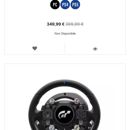
Prezzo
349,99 €
399,99 €
speciale
Non Disponibile
LISTA
DEI
VISTA
DESIDERI