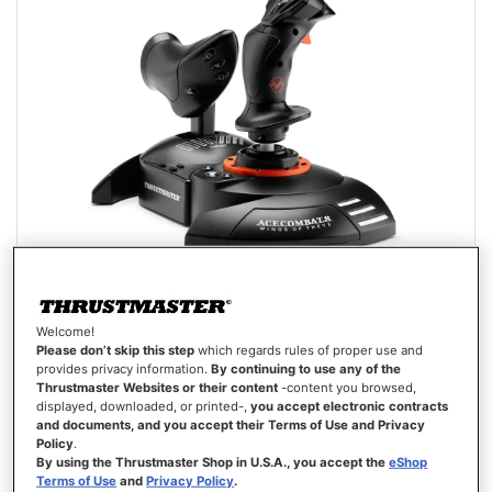
Welcome!
T.FLIGHT HOTAS NEO ACE COMBAT 8 WINGS OF THEVE EDITION
Please don’t skip this step
which regards rules of proper use and
(PLAYSTATION/PC)
provides privacy information.
By continuing to use any of the
Thrustmaster Websites or their content
-content you browsed,
displayed, downloaded, or printed-,
you accept electronic contracts
and documents, and you accept their Terms of Use and Privacy
Policy
.
By using the Thrustmaster Shop in U.S.A., you accept the
eShop
129,99 €
Terms of Use
and
Privacy Policy
.