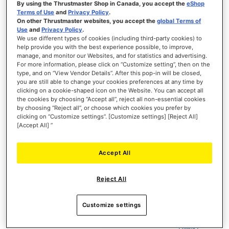
By using the Thrustmaster Shop in Canada, you accept the
eShop
Terms of Use
and
Privacy Policy
.
PREORDINARE
On other Thrustmaster websites, you accept the
global Terms of
Use
and
Privacy Policy
.
LISTA
We use different types of cookies (including third-party cookies) to
DEI
help provide you with the best experience possible, to improve,
VISTA
DESIDERI
manage, and monitor our Websites, and for statistics and advertising.
For more information, please click on “Customize setting”, then on the
type, and on “View Vendor Details”. After this pop-in will be closed,
you are still able to change your cookies preferences at any time by
clicking on a cookie-shaped icon on the Website. You can accept all
the cookies by choosing “Accept all”, reject all non-essential cookies
by choosing “Reject all”, or choose which cookies you prefer by
clicking on “Customize settings”. [Customize settings] [Reject All]
[Accept All] ”
Accept All
Reject All
Customize settings