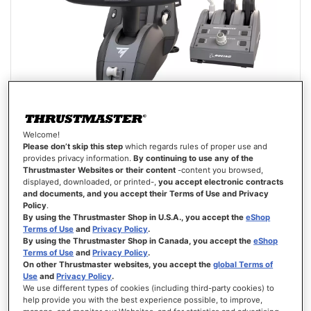
Welcome!
TCA YOKE PACK BOEING EDITION
Please don’t skip this step
which regards rules of proper use and
provides privacy information.
By continuing to use any of the
Thrustmaster Websites or their content
-content you browsed,
displayed, downloaded, or printed-,
you accept electronic contracts
and documents, and you accept their Terms of Use and Privacy
Policy
.
By using the Thrustmaster Shop in U.S.A., you accept the
eShop
Terms of Use
and
Privacy Policy
.
499,99 €
By using the Thrustmaster Shop in Canada, you accept the
eShop
Terms of Use
and
Privacy Policy
.
AGGIUNGI AL CARRELLO
On other Thrustmaster websites, you accept the
global Terms of
Use
and
Privacy Policy
.
We use different types of cookies (including third-party cookies) to
LISTA
help provide you with the best experience possible, to improve,
DEI
VISTA