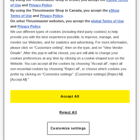
COME IN UN SOGNO
of Use
and
Privacy Policy
.
By using the Thrustmaster Shop in Canada, you accept the
eShop
TCA Quadrant Boeing Edition è un sistema di pilotaggio,
Terms of Use
and
Privacy Policy
.
accompagnato da licenze ufficiali Boeing e Xbox, per Xbox
On other Thrustmaster websites, you accept the
global Terms of Use
and
Privacy Policy
.
One e Xbox Series X|S. È anche PC compatibile. TCA Boeing
We use different types of cookies (including third-party cookies) to help
Edition, la nuova punta di diamante della gamma Thrustmaster
provide you with the best experience possible, to improve, manage, and
dedicata al volo civile, è un linea di prodotti caratterizzata da
monitor our Websites, and for statistics and advertising. For more information,
nuove e innovative funzioni e concepita con uno scopo ben
please click on “Customize setting”, then on the type, and on “View Vendor
Details”. After this pop-in will be closed, you are still able to change your
preciso: replicare i vari comandi, le sensazioni e le cinematiche
cookies preferences at any time by clicking on a cookie-shaped icon on the
di volo cui sono abituati i veri piloti Boeing ai comandi di un
Website. You can accept all the cookies by choosing “Accept all”, reject all
aereo di linea Boeing.
non-essential cookies by choosing “Reject all”, or choose which cookies you
prefer by clicking on “Customize settings”. [Customize settings] [Reject All]
[Accept All] ”
Accept All
Reject All
Customize settings