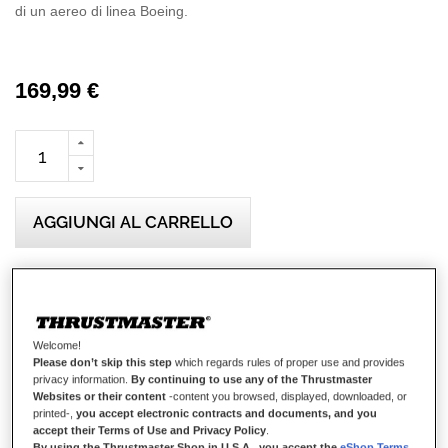
di un aereo di linea Boeing.
169,99 €
AGGIUNGI AL CARRELLO
Lista dei desideri
Sii il primo a recensire questo prodotto
Welcome!
Please don’t skip this step
which regards rules of proper use and provides
Dettagli
privacy information.
By continuing to use any of the Thrustmaster
Websites or their content
-content you browsed, displayed, downloaded, or
printed-,
you accept electronic contracts and documents, and you
accept their Terms of Use and Privacy Policy
.
By using the Thrustmaster Shop in U.S.A., you accept the
eShop Terms