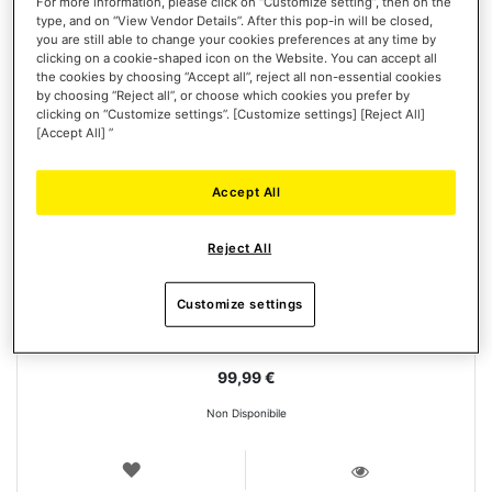
For more information, please click on “Customize setting”, then on the
type, and on “View Vendor Details”. After this pop-in will be closed,
you are still able to change your cookies preferences at any time by
clicking on a cookie-shaped icon on the Website. You can accept all
the cookies by choosing “Accept all”, reject all non-essential cookies
by choosing “Reject all”, or choose which cookies you prefer by
clicking on “Customize settings”. [Customize settings] [Reject All]
[Accept All] ”
Accept All
T.FLIGHT HOTAS 5 MICROSOFT FLIGHT SIMULATOR EDITION
Reject All
Customize settings
99,99 €
Non Disponibile
LISTA
DEI
VISTA