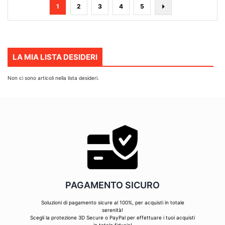
Pagina
Attualmente
Pagina
Pagina
Pagina
Pagina
Pagina
Avanti
1
2
3
4
5
stai
leggendo
la
pagina
LA MIA LISTA DESIDERI
Non ci sono articoli nella lista desideri.
PAGAMENTO SICURO
Soluzioni di pagamento sicure al 100%, per acquisti in totale
serenità!
Scegli la protezione 3D Secure o PayPal per effettuare i tuoi acquisti