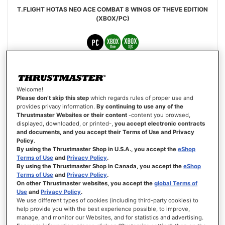
T.FLIGHT HOTAS NEO ACE COMBAT 8 WINGS OF THEVE EDITION
(XBOX/PC)
129,99 €
Welcome!
PREORDINARE
Please don’t skip this step
which regards rules of proper use and
provides privacy information.
By continuing to use any of the
Thrustmaster Websites or their content
-content you browsed,
LISTA
displayed, downloaded, or printed-,
you accept electronic contracts
DEI
VISTA
and documents, and you accept their Terms of Use and Privacy
DESIDERI
Policy
.
By using the Thrustmaster Shop in U.S.A., you accept the
eShop
Terms of Use
and
Privacy Policy
.
By using the Thrustmaster Shop in Canada, you accept the
eShop
Terms of Use
and
Privacy Policy
.
On other Thrustmaster websites, you accept the
global Terms of
Use
and
Privacy Policy
.
We use different types of cookies (including third-party cookies) to
help provide you with the best experience possible, to improve,
manage, and monitor our Websites, and for statistics and advertising.