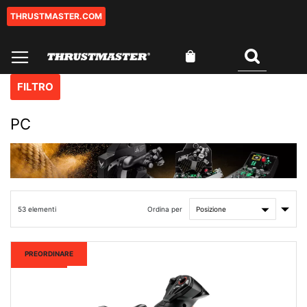
THRUSTMASTER.COM
Salta
al
contenuto
Carrello
Cercare
FILTRO
PC
Impo
Ordina per
53
elementi
la
direz
cres
Nuovo
PREORDINARE