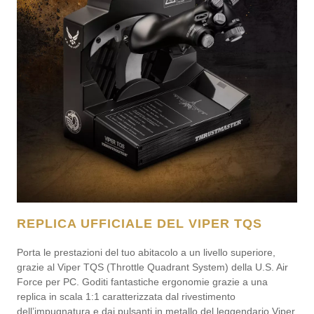
REPLICA UFFICIALE DEL VIPER TQS
Porta le prestazioni del tuo abitacolo a un livello superiore,
grazie al Viper TQS (Throttle Quadrant System) della U.S. Air
Force per PC. Goditi fantastiche ergonomie grazie a una
replica in scala 1:1 caratterizzata dal rivestimento
dell’impugnatura e dai pulsanti in metallo del leggendario Viper.