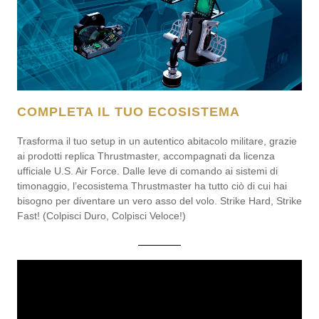
COMPLETA IL TUO ECOSISTEMA
Trasforma il tuo setup in un autentico abitacolo militare, grazie
ai prodotti replica Thrustmaster, accompagnati da licenza
ufficiale U.S. Air Force. Dalle leve di comando ai sistemi di
timonaggio, l’ecosistema Thrustmaster ha tutto ciò di cui hai
bisogno per diventare un vero asso del volo. Strike Hard, Strike
Fast! (Colpisci Duro, Colpisci Veloce!)