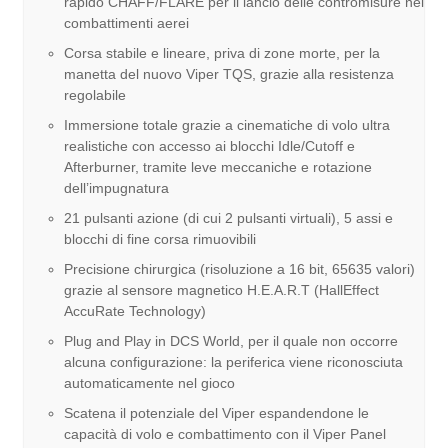
rapido CHAFF/FLARE per il lancio delle contromisure nei
combattimenti aerei
Corsa stabile e lineare, priva di zone morte, per la
manetta del nuovo Viper TQS, grazie alla resistenza
regolabile
Immersione totale grazie a cinematiche di volo ultra
realistiche con accesso ai blocchi Idle/Cutoff e
Afterburner, tramite leve meccaniche e rotazione
dell’impugnatura
21 pulsanti azione (di cui 2 pulsanti virtuali), 5 assi e
blocchi di fine corsa rimuovibili
Precisione chirurgica (risoluzione a 16 bit, 65635 valori)
grazie al sensore magnetico H.E.A.R.T (HallEffect
AccuRate Technology)
Plug and Play in DCS World, per il quale non occorre
alcuna configurazione: la periferica viene riconosciuta
automaticamente nel gioco
Scatena il potenziale del Viper espandendone le
capacità di volo e combattimento con il Viper Panel