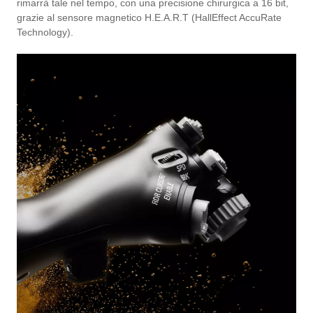
rimarrà tale nel tempo, con una precisione chirurgica a 16 bit,
grazie al sensore magnetico H.E.A.R.T (HallEffect AccuRate
Technology).