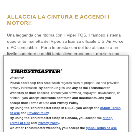
ALLACCIA LA CINTURA E ACCENDI I
MOTORI!
Una leggenda che ritorna con il Viper TQS, il famoso sistema
quadrante manetta del Viper, su licenza ufficiale U.S. Air Force
e PC compatibile. Porta le prestazioni del tuo abitacolo a un
livello superiore e goditi fantastiche ergonomie, grazie a una
replica in scala 1:1 caratterizzata dal rivestimento
dell’impugnatura e dai pulsanti in metallo, oltre a iconici e
realistici comandi tramite selettori. Viper TQS replica i controlli
realistici, le cinematiche di volo e le sensazioni appannaggio
Welcome!
Please don’t skip this step
which regards rules of proper use and provides
dei veri piloti del Viper.
privacy information.
By continuing to use any of the Thrustmaster
Websites or their content
-content you browsed, displayed, downloaded, or
printed-,
you accept electronic contracts and documents, and you
accept their Terms of Use and Privacy Policy
.
By using the Thrustmaster Shop in U.S.A., you accept the
eShop Terms
of Use
and
Privacy Policy
.
By using the Thrustmaster Shop in Canada, you accept the
eShop
Terms of Use
and
Privacy Policy
.
On other Thrustmaster websites, you accept the
global Terms of Use