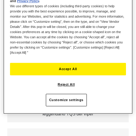
and
Privacy Policy
.
We use different types of cookies (including third-party cookies) to help
provide you with the best experience possible, to improve, manage, and
monitor our Websites, and for statistics and advertising. For more information,
please click on “Customize setting”, then on the type, and on “View Vendor
Details”. After this pop-in will be closed, you are still able to change your
cookies preferences at any time by clicking on a cookie-shaped icon on the
Website. You can accept all the cookies by choosing “Accept all”, reject all
non-essential cookies by choosing “Reject all”, or choose which cookies you
prefer by clicking on “Customize settings”. [Customize settings] [Reject All]
[Accept All] ”
Accept All
Reject All
REPLICA UFFICIALE DEL VIPER TQS
Customize settings
Impugnatura replica in metallo in scala 1:1 del
leggendario TQS del Viper