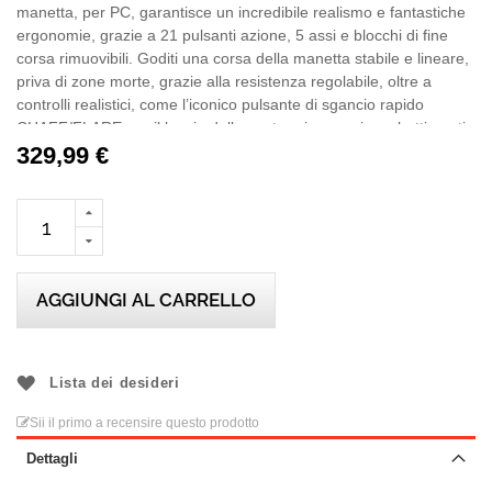
manetta, per PC, garantisce un incredibile realismo e fantastiche
ergonomie, grazie a 21 pulsanti azione, 5 assi e blocchi di fine
corsa rimuovibili. Goditi una corsa della manetta stabile e lineare,
priva di zone morte, grazie alla resistenza regolabile, oltre a
controlli realistici, come l’iconico pulsante di sgancio rapido
CHAFF/FLARE per il lancio delle contromisure nei combattimenti
aerei!
329,99 €
Goditi un’immersione totale grazie a cinematiche di volo ultra
realistiche con accesso ai blocchi Idle/Cutoff e Afterburner, tramite
leve meccaniche e rotazione dell’impugnatura.
Scatena il potenziale del Viper TQS (Throttle Quadrant System)
espandendone le capacità di volo e combattimento con il Viper
AGGIUNGI AL CARRELLO
Panel (venduto separatamente).
La parte inferiore del Viper TQS può essere sganciata per
adattarsi al Viper Panel e ricreare l’esperienza Viper completa.
Lista dei desideri
Viper TQS è PC compatibile ed è Plug and Play in DCS World, per
Sii il primo a recensire questo prodotto
il quale non occorre alcuna configurazione: la periferica viene
riconosciuta automaticamente nel gioco.
Dettagli