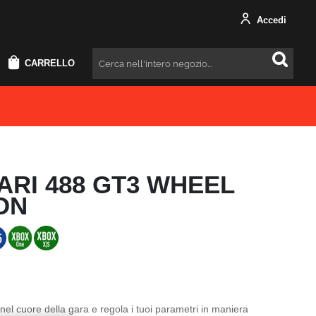
Accedi
CARRELLO
Cercare
ARI 488 GT3 WHEEL
ON
el cuore della gara e regola i tuoi parametri in maniera