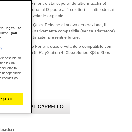
 semplice (persino mentre stai superando altre macchine)
omodi pulsanti azione, al D-pad e ai 4 selettori — tutti fedeli ai
ementi presenti sul volante originale.
istemi di fissaggio Quick Release di nuova generazione, il
inuing to use
3 Wheel Add-On è nativamente compatibile (senza adattatore)
rinted-,
you
i per volanti Thrustmaster presenti e future.
y
.
.
 licenza ufficiale Ferrari, questo volante è compatibile con
cy
.
 11), PlayStation 5, PlayStation 4, Xbox Series X|S e Xbox
ce possible, to
se click on
still able to
 accept all the
ch cookies you
ept All
AGGIUNGI AL CARRELLO
desideri