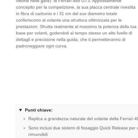
vittorie nelle gare): la Ferrari 488 GT3. Appositamente
concepito per la competizione, la sua placca centrale rivestita
in fibra di carbonio e i 31 cm del suo diametro totale
conferiscono al volante una struttura ottimizzata per le
prestazioni. Sfrutta realmente al massimo la potenza della tua
base per volanti, godendoti al tempo stesso un alto livello di
dettagli e precisione nella guida, che ti permetteranno di
padroneggiare ogni curva.
Punti chiave:
Replica a grandezza naturale del volante della Ferrari 
Sono inclusi due sistemi di fissaggio Quick Release per u
rimuovibili