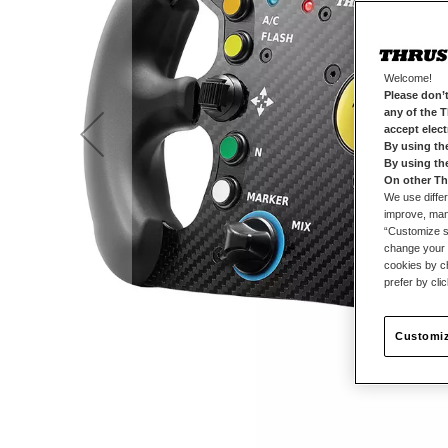
Welcome!
Please don’t
any of the 
accept elec
By using th
By using th
On other Th
We use differ
improve, mana
“Customize se
change your 
cookies by ch
prefer by cli
Customiz