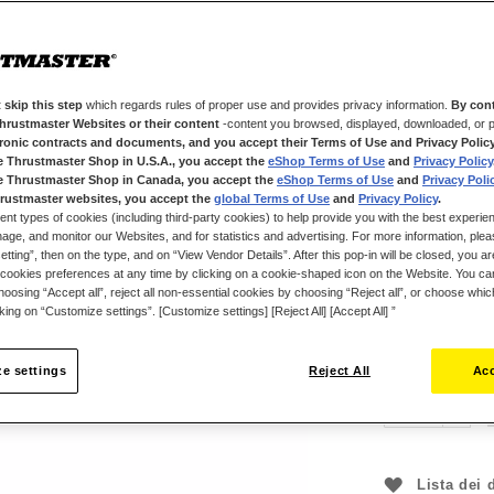
incredibilmente
grazie agli 11 c
corrispettivi el
Grazie ai due s
 skip this step
which regards rules of proper use and provides privacy information.
By cont
Ferrari 488 GT
Thrustmaster Websites or their content
-content you browsed, displayed, downloaded, or p
con tutte le bas
tronic contracts and documents, and you accept their Terms of Use and Privacy Polic
e Thrustmaster Shop in U.S.A., you accept the
eShop Terms of Use
and
Privacy Policy
Accompagnato da
e Thrustmaster Shop in Canada, you accept the
eShop Terms of Use
and
Privacy Poli
PC (Windows 10,
rustmaster websites, you accept the
global Terms of Use
and
Privacy Policy
.
ent types of cookies (including third-party cookies) to help provide you with the best experien
One.
ge, and monitor our Websites, and for statistics and advertising. For more information, plea
tting”, then on the type, and on “View Vendor Details”. After this pop-in will be closed, you are 
cookies preferences at any time by clicking on a cookie-shaped icon on the Website. You can
oosing “Accept all”, reject all non-essential cookies by choosing “Reject all”, or choose whi
249,99 €
cking on “Customize settings”. [Customize settings] [Reject All] [Accept All] ”
e settings
Reject All
Acc
Lista dei 