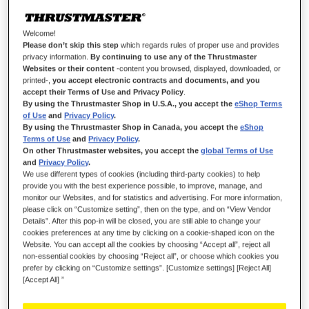
Lista dei desideri
Welcome!
Sii il primo a recensire questo prodotto
Please don’t skip this step
which regards rules of proper use and provides
privacy information.
By continuing to use any of the Thrustmaster
Dettagli
Websites or their content
-content you browsed, displayed, downloaded, or
printed-,
you accept electronic contracts and documents, and you
accept their Terms of Use and Privacy Policy
.
By using the Thrustmaster Shop in U.S.A., you accept the
eShop Terms
of Use
and
Privacy Policy
.
By using the Thrustmaster Shop in Canada, you accept the
eShop
Terms of Use
and
Privacy Policy
.
On other Thrustmaster websites, you accept the
global Terms of Use
and
Privacy Policy
.
We use different types of cookies (including third-party cookies) to help
provide you with the best experience possible, to improve, manage, and
monitor our Websites, and for statistics and advertising. For more information,
please click on “Customize setting”, then on the type, and on “View Vendor
DOMINA LA GARA
Details”. After this pop-in will be closed, you are still able to change your
cookies preferences at any time by clicking on a cookie-shaped icon on the
Rappresenta con orgoglio la Scuderia con il Formula Wheel
Website. You can accept all the cookies by choosing “Accept all”, reject all
Add-On Ferrari SF-25 Edition: replica ufficiale a grandezza
non-essential cookies by choosing “Reject all”, or choose which cookies you
prefer by clicking on “Customize settings”. [Customize settings] [Reject All]
naturale del volante della Ferrari SF-25, dotata di display
[Accept All] ”
interattivo, LED, pulsanti e selettori con marcature originali e
leve del cambio T-Chrono Paddles super reattive.