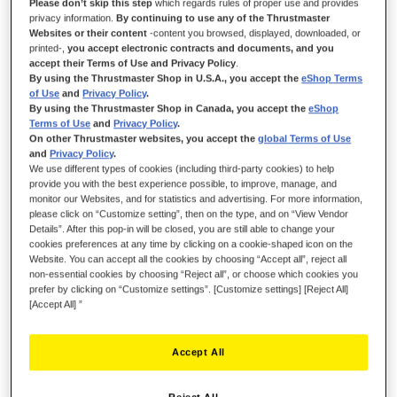
Please don’t skip this step
which regards rules of proper use and provides
Sii il primo a recensire questo prodotto
privacy information.
By continuing to use any of the Thrustmaster
Websites or their content
-content you browsed, displayed, downloaded, or
Dettagli
printed-,
you accept electronic contracts and documents, and you
accept their Terms of Use and Privacy Policy
.
By using the Thrustmaster Shop in U.S.A., you accept the
eShop Terms
of Use
and
Privacy Policy
.
By using the Thrustmaster Shop in Canada, you accept the
eShop
Terms of Use
and
Privacy Policy
.
On other Thrustmaster websites, you accept the
global Terms of Use
and
Privacy Policy
.
We use different types of cookies (including third-party cookies) to help
provide you with the best experience possible, to improve, manage, and
monitor our Websites, and for statistics and advertising. For more information,
please click on “Customize setting”, then on the type, and on “View Vendor
DOMINA L'ASFALTO. DETTA TU LE
Details”. After this pop-in will be closed, you are still able to change your
cookies preferences at any time by clicking on a cookie-shaped icon on the
REGOLE.
Website. You can accept all the cookies by choosing “Accept all”, reject all
non-essential cookies by choosing “Reject all”, or choose which cookies you
Volante rimuovibile con forma a "U" (31 cm di diametro)
prefer by clicking on “Customize settings”. [Customize settings] [Reject All]
rivestito in pelle sintetica traforata con corte leve del cambio
[Accept All] ”
Mag-Shift. Detta tu le regole con la gamma EVO Racing e il
suo hub rimuovibile, combinando volanti rimuovibili e leve del
Accept All
cambio di diverse forme e dimensioni.