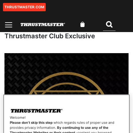
THRUSTMASTER.COM
Ga
naar
de
Winkelwagen
inhoud
Zoeken
Thrustmaster Club Exclusive
Welcome!
Please don’t skip this step
which regards rules of proper use and
provides privacy information.
By continuing to use any of the
Thrustmaster Websites or their content
-content you browsed,