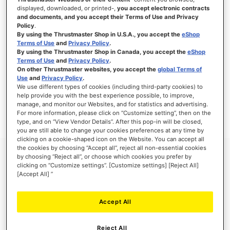
displayed, downloaded, or printed-,
you accept electronic contracts
and documents, and you accept their Terms of Use and Privacy
Policy
.
By using the Thrustmaster Shop in U.S.A., you accept the
eShop
Terms of Use
and
Privacy Policy
.
By using the Thrustmaster Shop in Canada, you accept the
eShop
Terms of Use
and
Privacy Policy
.
On other Thrustmaster websites, you accept the
global Terms of
Use
and
Privacy Policy
.
Thrustmaster Club Exclusive
We use different types of cookies (including third-party cookies) to
This content is reserved for our Thrustmaster Club members.
help provide you with the best experience possible, to improve,
manage, and monitor our Websites, and for statistics and advertising.
For more information, please click on “Customize setting”, then on the
type, and on “View Vendor Details”. After this pop-in will be closed,
you are still able to change your cookies preferences at any time by
clicking on a cookie-shaped icon on the Website. You can accept all
the cookies by choosing “Accept all”, reject all non-essential cookies
by choosing “Reject all”, or choose which cookies you prefer by
clicking on “Customize settings”. [Customize settings] [Reject All]
[Accept All] ”
Accept All
VEILIG BETALEN
Reject All