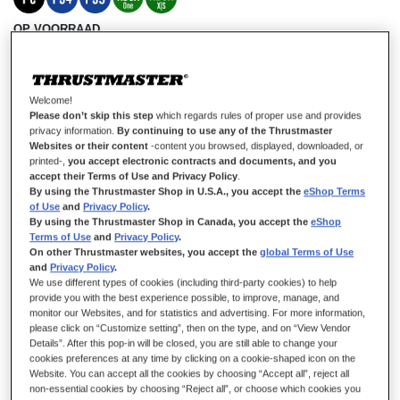
OP VOORRAAD
Voorgespannen veer voor de T-LCM Pedals, voor het aanpassen van de
weerstand van het rempedaal
€ 18,99
Welcome!
Please don’t skip this step
which regards rules of proper use and provides
privacy information.
By continuing to use any of the Thrustmaster
Websites or their content
-content you browsed, displayed, downloaded, or
printed-,
you accept electronic contracts and documents, and you
accept their Terms of Use and Privacy Policy
.
By using the Thrustmaster Shop in U.S.A., you accept the
eShop Terms
of Use
and
Privacy Policy
.
IN WINKELWAGEN
By using the Thrustmaster Shop in Canada, you accept the
eShop
Terms of Use
and
Privacy Policy
.
On other Thrustmaster websites, you accept the
global Terms of Use
and
Privacy Policy
.
We use different types of cookies (including third-party cookies) to help
Verlanglijst
provide you with the best experience possible, to improve, manage, and
monitor our Websites, and for statistics and advertising. For more information,
Schrijf de eerste review over dit product
please click on “Customize setting”, then on the type, and on “View Vendor
Details”. After this pop-in will be closed, you are still able to change your
Details
cookies preferences at any time by clicking on a cookie-shaped icon on the
Website. You can accept all the cookies by choosing “Accept all”, reject all
1 x chromen voordrukveer voor de T-LCM Pedals
non-essential cookies by choosing “Reject all”, or choose which cookies you