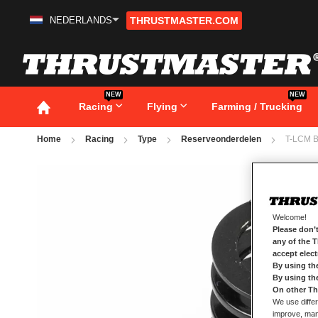
NEDERLANDS
THRUSTMASTER.COM
Ga
naar
de
inhoud
NEW
NEW
Racing
Flying
Farming / Trucking
Home
Racing
Type
Reserveonderdelen
T-LCM 
Ga
naar
het
einde
van
Welcome!
de
Please don’t
afbeeldingen-
any of the 
gallerij
accept elec
By using th
By using th
On other Th
We use differ
improve, mana