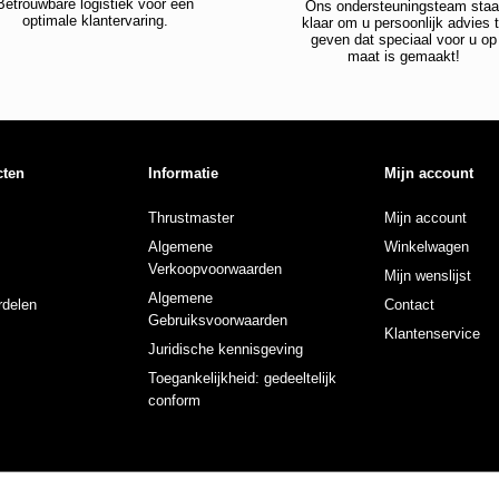
Betrouwbare logistiek voor een
Ons ondersteuningsteam staa
optimale klantervaring.
klaar om u persoonlijk advies 
geven dat speciaal voor u op
maat is gemaakt!
cten
Informatie
Mijn account
Thrustmaster
Mijn account
Algemene
Winkelwagen
Verkoopvoorwaarden
Mijn wenslijst
Algemene
delen
Contact
Gebruiksvoorwaarden
Klantenservice
Juridische kennisgeving
Toegankelijkheid: gedeeltelijk
conform