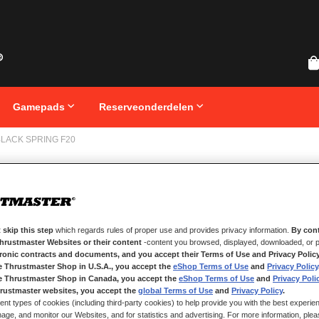
Gamepads
Reserveonderdelen
BLACK SPRING F20
Ga
T-LC
naar
het
begin
van
de
 skip this step
which regards rules of proper use and provides privacy information.
By cont
afbeeldingen-
Thrustmaster Websites or their content
-content you browsed, displayed, downloaded, or p
OP VOORRAAD
gallerij
tronic contracts and documents, and you accept their Terms of Use and Privacy Polic
e Thrustmaster Shop in U.S.A., you accept the
eShop Terms of Use
and
Privacy Policy
Zwarte veer voor
rempedaal
e Thrustmaster Shop in Canada, you accept the
eShop Terms of Use
and
Privacy Poli
rustmaster websites, you accept the
global Terms of Use
and
Privacy Policy
.
ent types of cookies (including third-party cookies) to help provide you with the best experien
€ 10,99
ge, and monitor our Websites, and for statistics and advertising. For more information, plea