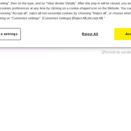
tting”, then on the type, and on “View Vendor Details”. After this pop-in will be closed, you are 
cookies preferences at any time by clicking on a cookie-shaped icon on the Website. You can
oosing “Accept all”, reject all non-essential cookies by choosing “Reject all”, or choose whi
cking on “Customize settings”. [Customize settings] [Reject All] [Accept All] ”
e settings
Reject All
Acc
Verlanglij
Schrijf de eerst