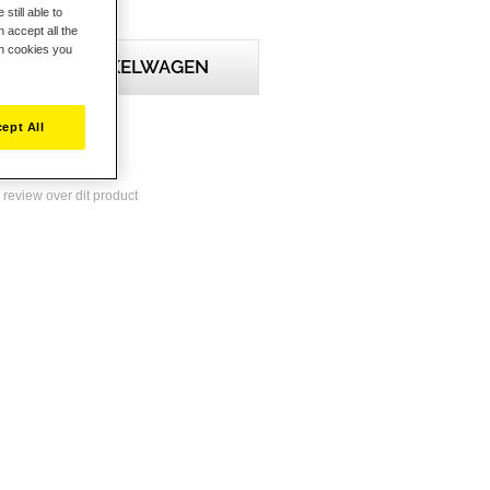
still able to
 accept all the
ch cookies you
IN WINKELWAGEN
ept All
st
e review over dit product