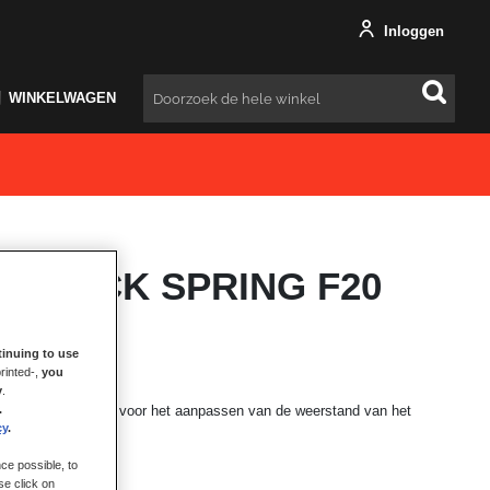
Inloggen
WINKELWAGEN
Zoeken
M BLACK SPRING F20
inuing to use
rinted-,
you
y
.
.
 de T-LCM Pedals, voor het aanpassen van de weerstand van het
cy
.
ce possible, to
se click on