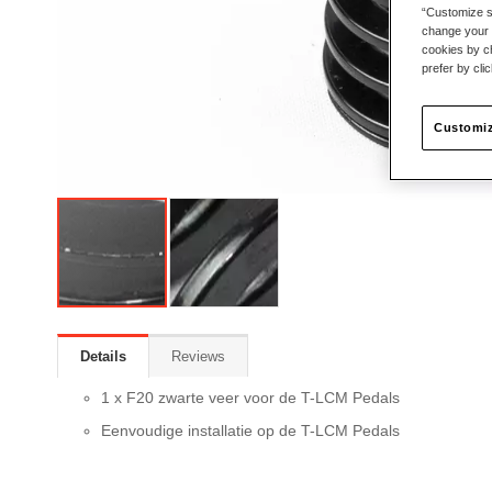
“Customize se
change your 
cookies by ch
prefer by cli
Customiz
Details
Reviews
1 x F20 zwarte veer voor de T-LCM Pedals
Eenvoudige installatie op de T-LCM Pedals