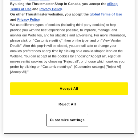
Schrijf de eerste review over dit product
By using the Thrustmaster Shop in Canada, you accept the
eShop
Terms of Use
and
Privacy Policy
.
Details
On other Thrustmaster websites, you accept the
global Terms of Use
and
Privacy Policy
.
We use different types of cookies (including third-party cookies) to help
provide you with the best experience possible, to improve, manage, and
De Hercules Stream 200 XLR is een audiocontroller met een
monitor our Websites, and for statistics and advertising. For more information,
ingebouwde geluidskaart, waarmee streamers de audiomix
please click on “Customize setting”, then on the type, and on “View Vendor
waarnaar ze luisteren kunnen scheiden van de mix die voor
Details”. After this pop-in will be closed, you are still able to change your
hun publiek wordt afgespeeld. Dankzij deze audiocontroller
cookies preferences at any time by clicking on a cookie-shaped icon on the
Website. You can accept all the cookies by choosing “Accept all”, reject all
met een ingebouwd LCD-scherm kun u al uw audiobronnen in
non-essential cookies by choosing “Reject all”, or choose which cookies you
realtime beheren: games, chatsoftware, muziek, XLR
prefer by clicking on “Customize settings”. [Customize settings] [Reject All]
microfoon, gameconsole, tweede computer en meer.
[Accept All] ”
Met de Hercules Stream 200 XLR kunt u genieten van een
ervaring op maat door het geluidsniveau van elke audiotrack
Accept All
individueel te bekijken en te regelen: voor u als maker en voor
uw publiek.
Reject All
Onmiddellijk inschakelen van het geluid, het volume hoger of
lager zetten en het geluid al of niet dempe
Customize settings