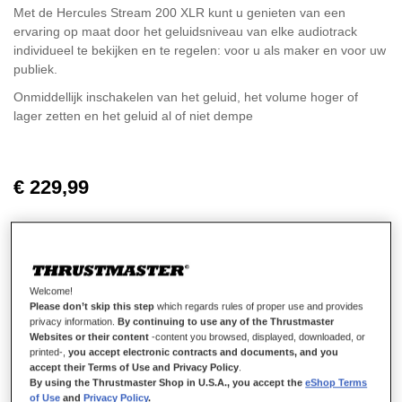
Met de Hercules Stream 200 XLR kunt u genieten van een
ervaring op maat door het geluidsniveau van elke audiotrack
individueel te bekijken en te regelen: voor u als maker en voor uw
publiek.
Onmiddellijk inschakelen van het geluid, het volume hoger of
lager zetten en het geluid al of niet dempe
€ 229,99
Welcome!
IN WINKELWAGEN
Please don’t skip this step
which regards rules of proper use and provides
privacy information.
By continuing to use any of the Thrustmaster
Websites or their content
-content you browsed, displayed, downloaded, or
printed-,
you accept electronic contracts and documents, and you
accept their Terms of Use and Privacy Policy
.
Verlanglijst
By using the Thrustmaster Shop in U.S.A., you accept the
eShop Terms
of Use
and
Privacy Policy
.