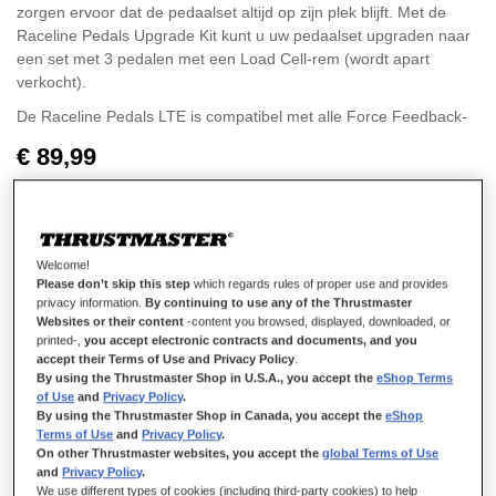
zorgen ervoor dat de pedaalset altijd op zijn plek blijft. Met de
Raceline Pedals Upgrade Kit kunt u uw pedaalset upgraden naar
een set met 3 pedalen met een Load Cell-rem (wordt apart
verkocht).
De Raceline Pedals LTE is compatibel met alle Force Feedback-
racesturen van Thrustmaster (exclusief de T500) op PS5, PS4,
€ 89,99
Xbox One, Xbox Series X|S en de PC (Windows 10/11).
Welcome!
Please don’t skip this step
which regards rules of proper use and provides
IN WINKELWAGEN
privacy information.
By continuing to use any of the Thrustmaster
Websites or their content
-content you browsed, displayed, downloaded, or
printed-,
you accept electronic contracts and documents, and you
accept their Terms of Use and Privacy Policy
.
By using the Thrustmaster Shop in U.S.A., you accept the
eShop Terms
Verlanglijst
of Use
and
Privacy Policy
.
By using the Thrustmaster Shop in Canada, you accept the
eShop
Schrijf de eerste review over dit product
Terms of Use
and
Privacy Policy
.
On other Thrustmaster websites, you accept the
global Terms of Use
Details
and
Privacy Policy
.
We use different types of cookies (including third-party cookies) to help