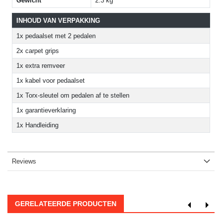
Gewicht
2.3 kg
INHOUD VAN VERPAKKING
1x pedaalset met 2 pedalen
2x carpet grips
1x extra remveer
1x kabel voor pedaalset
1x Torx-sleutel om pedalen af te stellen
1x garantieverklaring
1x Handleiding
Reviews
GERELATEERDE PRODUCTEN