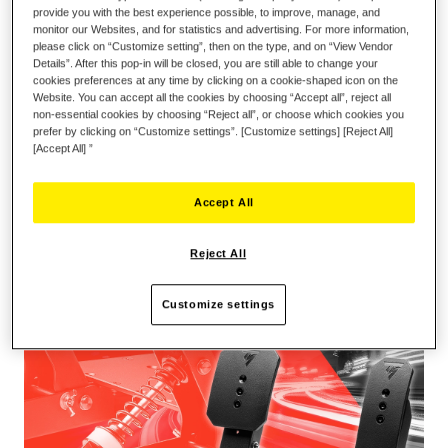
provide you with the best experience possible, to improve, manage, and
monitor our Websites, and for statistics and advertising. For more information,
please click on “Customize setting”, then on the type, and on “View Vendor
MODULAIRE, SCHAALBARE PEDAALSET
Details”. After this pop-in will be closed, you are still able to change your
cookies preferences at any time by clicking on a cookie-shaped icon on the
De Raceline Pedals LTE is een pedaalset met 2 pedalen en
Website. You can accept all the cookies by choosing “Accept all”, reject all
non-essential cookies by choosing “Reject all”, or choose which cookies you
met H.E.A.R.T.-sensoren die zorgen voor nauwkeurigheid en
prefer by clicking on “Customize settings”. [Customize settings] [Reject All]
lange levensduur. Met zijn 100% metalen structuur,
[Accept All] ”
modulariteit en schaalbaarheid is dit een uitstekende pedaalset
waarmee u vooruitgang kunt boeken en een investering op
lange termijn.
Accept All
Reject All
Customize settings