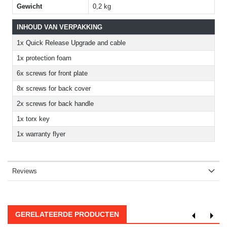
Gewicht
0,2 kg
INHOUD VAN VERPAKKING
1x Quick Release Upgrade and cable
1x protection foam
6x screws for front plate
8x screws for back cover
2x screws for back handle
1x torx key
1x warranty flyer
Reviews
GERELATEERDE PRODUCTEN