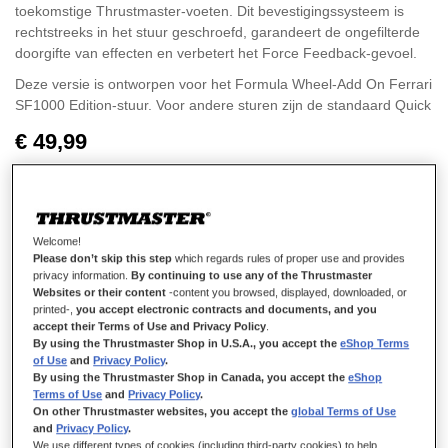
toekomstige Thrustmaster-voeten. Dit bevestigingssysteem is
rechtstreeks in het stuur geschroefd, garandeert de ongefilterde
doorgifte van effecten en verbetert het Force Feedback-gevoel.
Deze versie is ontworpen voor het Formula Wheel-Add On Ferrari
SF1000 Edition-stuur. Voor andere sturen zijn de standaard Quick
Release Upgrade en de Quick Release Adapter beschikbaar.
€ 49,99
Welcome!
Please don’t skip this step
which regards rules of proper use and provides
IN WINKELWAGEN
privacy information.
By continuing to use any of the Thrustmaster
Websites or their content
-content you browsed, displayed, downloaded, or
printed-,
you accept electronic contracts and documents, and you
accept their Terms of Use and Privacy Policy
.
By using the Thrustmaster Shop in U.S.A., you accept the
eShop Terms
Verlanglijst
of Use
and
Privacy Policy
.
By using the Thrustmaster Shop in Canada, you accept the
eShop
Schrijf de eerste review over dit product
Terms of Use
and
Privacy Policy
.
On other Thrustmaster websites, you accept the
global Terms of Use
Details
and
Privacy Policy
.
We use different types of cookies (including third-party cookies) to help