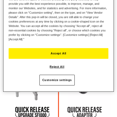
provide you with the best experience possible, to improve, manage, and
monitor our Websites, and for statistics and advertising. For more information,
please click on “Customize setting”, then on the type, and on “View Vendor
BETREED HET NIEUWE TIJDPERK MET
Details”. After this pop-in will be closed, you are still able to change your
DE QUICK RELEASE UPGRADE SF1000
cookies preferences at any time by clicking on a cookie-shaped icon on the
Website. You can accept all the cookies by choosing “Accept all”, reject all
non-essential cookies by choosing “Reject all”, or choose which cookies you
Converteer uw Thrustmaster-stuur naar de nieuwe Direct Drive
prefer by clicking on “Customize settings”. [Customize settings] [Reject All]
quick release-standaard, zodat deze compatibel is met de
[Accept All] ”
T818- en de T598-racestuurvoeten.
Accept All
Reject All
Customize settings