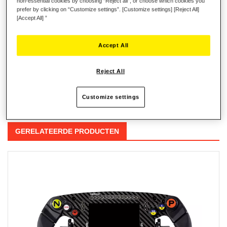
non-essential cookies by choosing “Reject all”, or choose which cookies you
Verlanglijst
prefer by clicking on “Customize settings”. [Customize settings] [Reject All]
[Accept All] ”
Schrijf de eerste review over dit product
Details
Accept All
Kabel voor het aansluiten van het racestuur op een PC.
Reject All
Reviews
Customize settings
GERELATEERDE PRODUCTEN