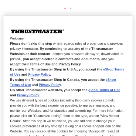
FORMULA WHEEL ADD-ON
FERRARI SF1000 USB CABLE
Welcome!
Please don’t skip this step
which regards rules of proper use and provides
privacy information.
By continuing to use any of the Thrustmaster
Websites or their content
-content you browsed, displayed, downloaded, or
OP VOORRAAD
printed-,
you accept electronic contracts and documents, and you
accept their Terms of Use and Privacy Policy
.
USB-C naar USB-A-kabel
By using the Thrustmaster Shop in U.S.A., you accept the
eShop Terms
of Use
and
Privacy Policy
.
€ 14,99
By using the Thrustmaster Shop in Canada, you accept the
eShop
Terms of Use
and
Privacy Policy
.
On other Thrustmaster websites, you accept the
global Terms of Use
and
Privacy Policy
.
We use different types of cookies (including third-party cookies) to help
provide you with the best experience possible, to improve, manage, and
monitor our Websites, and for statistics and advertising. For more information,
please click on “Customize setting”, then on the type, and on “View Vendor
IN WINKELWAGEN
Details”. After this pop-in will be closed, you are still able to change your
cookies preferences at any time by clicking on a cookie-shaped icon on the
Website. You can accept all the cookies by choosing “Accept all”, reject all