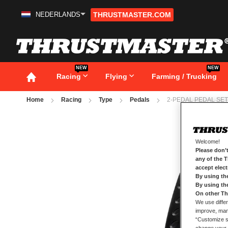
NEDERLANDS
THRUSTMASTER.COM
Ga
naar
de
inhoud
NEW
NEW
Racing
Flying
Farming / Trucking
Home
Racing
Type
Pedals
2-PEDAL PEDAL SET 
Ga
naar
het
Welcome!
einde
Please don’t
van
any of the 
de
afbeeldingen-
accept elec
gallerij
By using th
By using th
On other Th
We use differ
improve, mana
“Customize se
change your 