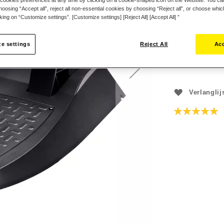
oosing “Accept all”, reject all non-essential cookies by choosing “Reject all”, or choose whi
€ 45,99
cking on “Customize settings”. [Customize settings] [Reject All] [Accept All] ”
e settings
Reject All
Acc
Verlanglij
Beoordeling:
100
100
% of