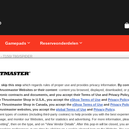
Gamepads
Reserveonderdelen
- T150/ T80/SPIDER
Ga
2-PED
naar
het
T80/S
begin
 skip this step
which regards rules of proper use and provides privacy information.
By cont
van
Thrustmaster Websites or their content
-content you browsed, displayed, downloaded, or p
de
afbeeldingen-
tronic contracts and documents, and you accept their Terms of Use and Privacy Polic
gallerij
e Thrustmaster Shop in U.S.A., you accept the
eShop Terms of Use
and
Privacy Policy
e Thrustmaster Shop in Canada, you accept the
eShop Terms of Use
and
Privacy Poli
OP VOORRAAD
rustmaster websites, you accept the
global Terms of Use
and
Privacy Policy
.
ent types of cookies (including third-party cookies) to help provide you with the best experien
• Grote geoptima
ge, and monitor our Websites, and for statistics and advertising. For more information, plea
• Rempedaal met
tting”, then on the type, and on “View Vendor Details”. After this pop-in will be closed, you are 
• Afzonderlijk af
cookies preferences at any time by clicking on a cookie-shaped icon on the Website. You can