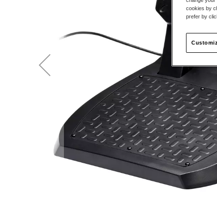
cookies by ch
prefer by cli
Customiz