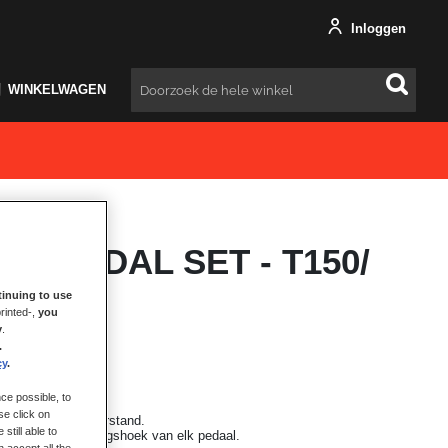
Inloggen
WINKELWAGEN
Zoeken
AL PEDAL SET - T150/
PIDER
inuing to use
rinted-,
you
y
.
.
cy
.
ce possible, to
liseerde pedaalset.
se click on
 progressieve weerstand.
still able to
stellen van de hellingshoek van elk pedaal.
 accept all the