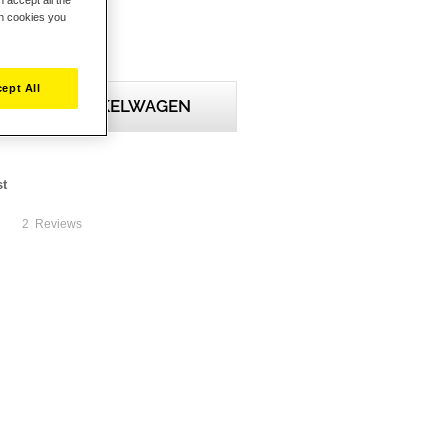
ch cookies you
ept All
IN WINKELWAGEN
st
2
Reviews