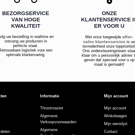
BEZORGSERVICE
ONZE
VAN HOGE
KLANTENSERVICE I
KWALITEIT
ER VOOR U
olg uw bestelling in realtime en
after-
Met onze toegewijde
ontvang uw producten in
sales klantenservice
is u
perfecte staat.
tevredenheid onze topprioriteit
Betrouwbare logistiek voor een
Ons ondersteuningsteam staa
optimale klantervaring.
klaar om u persoonlijk advies 
geven dat speciaal voor u op
maat is gemaakt!
cten
Informatie
Mijn account
Thrustmaster
Mijn account
Algemene
Winkelwagen
Verkoopvoorwaarden
Mijn wenslijst
Algemene
delen
Contact