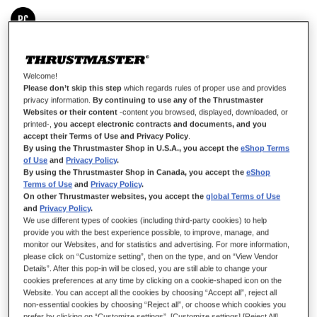
DISPONIBLE
Módulo derecho para configuración de copiloto: diestra
Welcome!
Please don’t skip this step
which regards rules of proper use and provides
8,99 €
privacy information.
By continuing to use any of the Thrustmaster
Websites or their content
-content you browsed, displayed, downloaded, or
printed-,
you accept electronic contracts and documents, and you
accept their Terms of Use and Privacy Policy
.
By using the Thrustmaster Shop in U.S.A., you accept the
eShop Terms
of Use
and
Privacy Policy
.
By using the Thrustmaster Shop in Canada, you accept the
eShop
AÑADIR AL CARRITO
Terms of Use
and
Privacy Policy
.
On other Thrustmaster websites, you accept the
global Terms of Use
and
Privacy Policy
.
We use different types of cookies (including third-party cookies) to help
provide you with the best experience possible, to improve, manage, and
Lista de deseos
monitor our Websites, and for statistics and advertising. For more information,
please click on “Customize setting”, then on the type, and on “View Vendor
Sea el primero en dejar una reseña para este artículo
Details”. After this pop-in will be closed, you are still able to change your
cookies preferences at any time by clicking on a cookie-shaped icon on the
Detalles
Website. You can accept all the cookies by choosing “Accept all”, reject all
non-essential cookies by choosing “Reject all”, or choose which cookies you
Módulo que te permite tener el botón estándar en la posición
prefer by clicking on “Customize settings”. [Customize settings] [Reject All]