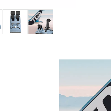
Los dos instrum
funciones que p
demás tipos de 
Tómate un desca
espacial — ¡con
Gracias a sus s
permite desacti
flexible cualqui
Con el TCA Side
configuración d
que se ajuste m
intercambiables 
El TCA Officer 
H.E.A.R.T (Hall
proporciona a l
magnéticos inte
palanca de contr
Esta tecnología
potenciómetros,