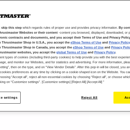
TCA Quadrant A
aviación civil,
del comandante,
Réplicas ergonó
 skip this step
which regards rules of proper use and provides privacy information.
By cont
lateral de Airb
Thrustmaster Websites or their content
-content you browsed, displayed, downloaded, or p
pasajeros Airbu
tronic contracts and documents, and you accept their Terms of Use and Privacy Polic
incluyen todas l
e Thrustmaster Shop in U.S.A., you accept the
eShop Terms of Use
and
Privacy Policy
e Thrustmaster Shop in Canada, you accept the
eShop Terms of Use
and
Privacy Poli
civil: desde je
179,99 €
rustmaster websites, you accept the
global Terms of Use
and
Privacy Policy
.
acrobáticos.
ent types of cookies (including third-party cookies) to help provide you with the best experien
ge, and monitor our Websites, and for statistics and advertising. For more information, plea
El TCA Officer 
tting”, then on the type, and on “View Vendor Details”. After this pop-in will be closed, you are 
emblemáticos en 
cookies preferences at any time by clicking on a cookie-shaped icon on the Website. You can
formas y los col
oosing “Accept all”, reject all non-essential cookies by choosing “Reject all”, or choose whi
distintos compo
cking on “Customize settings”. [Customize settings] [Reject All] [Accept All] ”
Te encantará us
de pasajeros de
e settings
Reject All
Acc
Lista de 
respuesta, resi
componentes cua
Sea el primero e
alcance de tu m
réplicas.