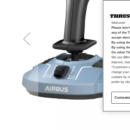
Welcome!
Please don’t
any of the 
accept elec
By using th
By using th
On other Th
We use differ
improve, mana
“Customize se
change your 
cookies by ch
prefer by cli
Customiz