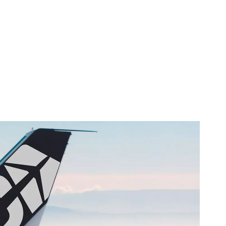
entos de vuelo incluidos en el pack también cuentan con
ermiten a los usuarios adaptarse fácilmente a todos los
juegos de simulación de vuelo.
nso de tu avión comercial y distráete en tu caza o nave
 total confianza!
electores mecánicos, el TCA Quadrant Airbus Edition te
var los topes e inversores de empuje, para pilotar de manera
er tipo de avión.
stick Airbus Edition puedes adaptar fácilmente la
e la palanca de control lateral antes de cada despegue para
ejor al juego que estás usando, gracias a los 4 módulos
de botones del cabezal del joystick incluidos.
Pack Airbus Edition incorpora el famoso sistema patentado
Effect AccuRate Technology) de Thrustmaster, que
os gamers un realismo mejorado gracias a los sensores
grados que permiten una resolución de hasta 14 bits en la
ol lateral y de hasta 16 bits en el cuadrante de aceleración.
 de sensor magnético sin contactos, que carece de
 proporciona una vida útil ilimitada a ambos dispositivos.