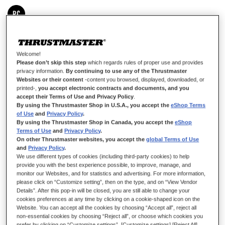
DISPONIBLE
Módulo izquierdo para configuración de copiloto: diestra
Welcome!
Please don’t skip this step
which regards rules of proper use and provides
8,99 €
privacy information.
By continuing to use any of the Thrustmaster
Websites or their content
-content you browsed, displayed, downloaded, or
printed-,
you accept electronic contracts and documents, and you
accept their Terms of Use and Privacy Policy
.
By using the Thrustmaster Shop in U.S.A., you accept the
eShop Terms
of Use
and
Privacy Policy
.
By using the Thrustmaster Shop in Canada, you accept the
eShop
AÑADIR AL CARRITO
Terms of Use
and
Privacy Policy
.
On other Thrustmaster websites, you accept the
global Terms of Use
and
Privacy Policy
.
We use different types of cookies (including third-party cookies) to help
provide you with the best experience possible, to improve, manage, and
Lista de deseos
monitor our Websites, and for statistics and advertising. For more information,
please click on “Customize setting”, then on the type, and on “View Vendor
Sea el primero en dejar una reseña para este artículo
Details”. After this pop-in will be closed, you are still able to change your
cookies preferences at any time by clicking on a cookie-shaped icon on the
Detalles
Website. You can accept all the cookies by choosing “Accept all”, reject all
non-essential cookies by choosing “Reject all”, or choose which cookies you
Módulo que te permite tener el icónico botón rojo en la
prefer by clicking on “Customize settings”. [Customize settings] [Reject All]