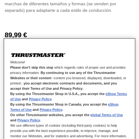
marchas de diferentes tamaños y formas (se venden por
separado) para adaptarte a cada estilo de conducción.
89,99 €
Welcome!
Please don’t skip this step
which regards rules of proper use and provides
privacy information.
By continuing to use any of the Thrustmaster
AÑADIR AL CARRITO
Websites or their content
-content you browsed, displayed, downloaded, or
printed-,
you accept electronic contracts and documents, and you
accept their Terms of Use and Privacy Policy
.
By using the Thrustmaster Shop in U.S.A., you accept the
eShop Terms
Lista de deseos
of Use
and
Privacy Policy
.
By using the Thrustmaster Shop in Canada, you accept the
eShop
Terms of Use
and
Privacy Policy
.
Sea el primero en dejar una reseña para este artículo
On other Thrustmaster websites, you accept the
global Terms of Use
Comprar juntos
and
Privacy Policy
.
We use different types of cookies (including third-party cookies) to help
provide you with the best experience possible, to improve, manage, and
-
30,00 €
monitor our Websites, and for statistics and advertising. For more information,