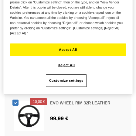
please click on “Customize setting”, then on the type, and on “View Vendor
-
10,00 €
EVO WHEEL RIM 31U LEATHER
Details”. After this pop-in will be closed, you are still able to change your
cookies preferences at any time by clicking on a cookie-shaped icon on the
Website. You can accept all the cookies by choosing “Accept all”, reject all
89,99 €
non-essential cookies by choosing “Reject all”, or choose which cookies you
prefer by clicking on “Customize settings”. [Customize settings] [Reject All]
[Accept All] ”
Accept All
-
10,00 €
EVO WHEEL RIM 31D LEATHER
Reject All
99,99 €
Customize settings
-
10,00 €
EVO WHEEL RIM 32R LEATHER
99,99 €