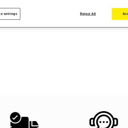
e settings
Reject All
Acc