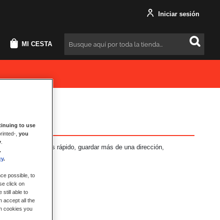
Iniciar sesión
MI CESTA
Buscar
inuing to use
rinted-,
you
y
.
neficios: Pago más rápido, guardar más de una dirección,
.
más.
cy
.
ce possible, to
se click on
still able to
 accept all the
ch cookies you