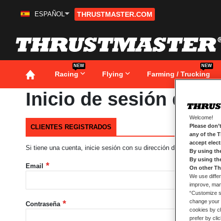
ESPAÑOL
THRUSTMASTER.COM
Ir
al
contenido
NEW
NEW
Racing
Flying
Farming / Trucking
Inicio de sesión de cl
Welcome!
Please don’t
CLIENTES REGISTRADOS
any of the 
accept elec
Si tiene una cuenta, inicie sesión con su dirección de correo electró
By using th
By using th
Email
On other Th
We use differ
improve, mana
“Customize se
change your 
Contraseña
cookies by ch
prefer by cli