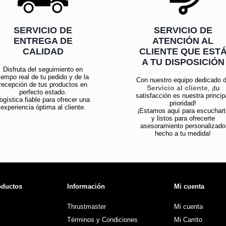
SERVICIO DE
SERVICIO DE
ENTREGA DE
ATENCIÓN AL
CALIDAD
CLIENTE QUE EST
A TU DISPOSICIÓN
Disfruta del seguimiento en
iempo real de tu pedido y de la
Con nuestro equipo dedicado 
recepción de tus productos en
Servicio al cliente
, ¡tu
perfecto estado.
satisfacción es nuestra princip
ogística fiable para ofrecer una
prioridad!
experiencia óptima al cliente.
¡Estamos aquí para escuchart
y listos para ofrecerte
asesoramiento personalizado
hecho a tu medida!
oductos
Información
Mi cuenta
Thrustmaster
Mi cuenta
Términos y Condiciones
Mi Carrito