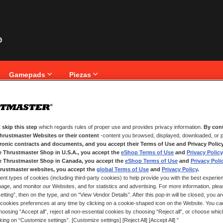
Gamepads
Piezas
iente
 skip this step
which regards rules of proper use and provides privacy information.
By cont
NUEVOS CLIENTES
Thrustmaster Websites or their content
-content you browsed, displayed, downloaded, or p
tronic contracts and documents, and you accept their Terms of Use and Privacy Polic
nico.
Crear una cuenta tiene muchos be
e Thrustmaster Shop in U.S.A., you accept the
eShop Terms of Use
and
Privacy Policy
seguimiento de pedidos y mucho 
e Thrustmaster Shop in Canada, you accept the
eShop Terms of Use
and
Privacy Poli
rustmaster websites, you accept the
global Terms of Use
and
Privacy Policy
.
ent types of cookies (including third-party cookies) to help provide you with the best experien
CREAR UNA CUENTA
ge, and monitor our Websites, and for statistics and advertising. For more information, plea
tting”, then on the type, and on “View Vendor Details”. After this pop-in will be closed, you are 
cookies preferences at any time by clicking on a cookie-shaped icon on the Website. You can
oosing “Accept all”, reject all non-essential cookies by choosing “Reject all”, or choose whi
cking on “Customize settings”. [Customize settings] [Reject All] [Accept All] ”