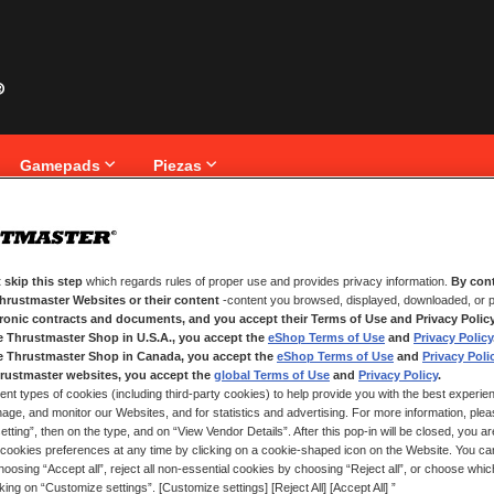
Gamepads
Piezas
iente
 skip this step
which regards rules of proper use and provides privacy information.
By cont
NUEVOS CLIENTES
Thrustmaster Websites or their content
-content you browsed, displayed, downloaded, or p
tronic contracts and documents, and you accept their Terms of Use and Privacy Polic
nico.
Crear una cuenta tiene muchos be
e Thrustmaster Shop in U.S.A., you accept the
eShop Terms of Use
and
Privacy Policy
seguimiento de pedidos y mucho 
e Thrustmaster Shop in Canada, you accept the
eShop Terms of Use
and
Privacy Poli
rustmaster websites, you accept the
global Terms of Use
and
Privacy Policy
.
ent types of cookies (including third-party cookies) to help provide you with the best experien
CREAR UNA CUENTA
ge, and monitor our Websites, and for statistics and advertising. For more information, plea
tting”, then on the type, and on “View Vendor Details”. After this pop-in will be closed, you are 
cookies preferences at any time by clicking on a cookie-shaped icon on the Website. You can
oosing “Accept all”, reject all non-essential cookies by choosing “Reject all”, or choose whi
cking on “Customize settings”. [Customize settings] [Reject All] [Accept All] ”