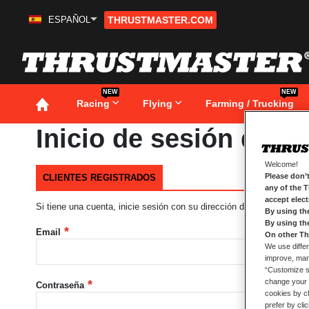
ESPAÑOL
THRUSTMASTER.COM
Ir
al
contenido
NEW
NEW
Racing
Flying
Farming / Trucking
Inicio de sesión de cl
Welcome!
Please don’t
CLIENTES REGISTRADOS
any of the 
accept elec
Si tiene una cuenta, inicie sesión con su dirección de correo electró
By using th
By using th
Email
On other Th
We use differ
improve, mana
“Customize se
change your 
Contraseña
cookies by ch
prefer by cli