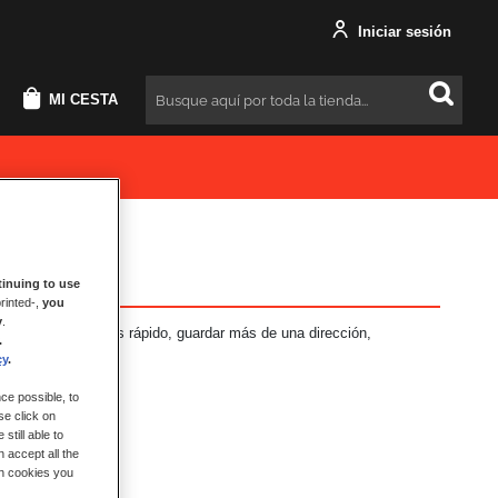
Iniciar sesión
MI CESTA
Buscar
inuing to use
rinted-,
you
y
.
neficios: Pago más rápido, guardar más de una dirección,
.
más.
cy
.
ce possible, to
se click on
still able to
 accept all the
ch cookies you