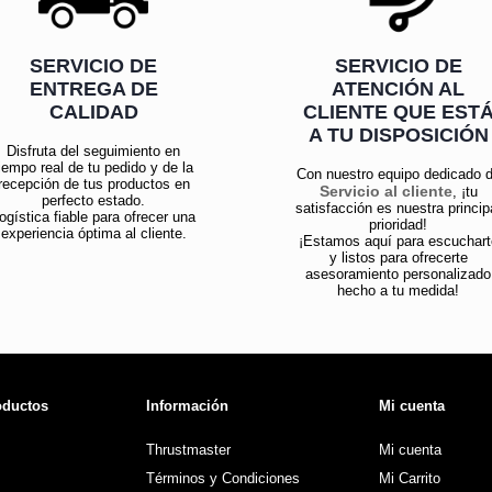
SERVICIO DE
SERVICIO DE
ENTREGA DE
ATENCIÓN AL
CALIDAD
CLIENTE QUE EST
A TU DISPOSICIÓN
Disfruta del seguimiento en
iempo real de tu pedido y de la
Con nuestro equipo dedicado 
recepción de tus productos en
Servicio al cliente
, ¡tu
perfecto estado.
satisfacción es nuestra princip
ogística fiable para ofrecer una
prioridad!
experiencia óptima al cliente.
¡Estamos aquí para escuchart
y listos para ofrecerte
asesoramiento personalizado
hecho a tu medida!
oductos
Información
Mi cuenta
Thrustmaster
Mi cuenta
Términos y Condiciones
Mi Carrito