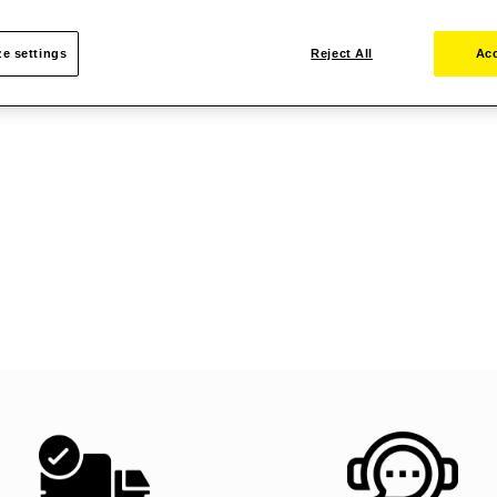
e settings
Reject All
Acc